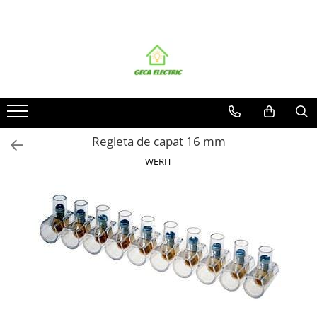
Toate Produsele
CABLURI SI CONDUCTORI
CABLURI
Energie
Flexibile
Regleta de capat 16 mm
Siliconice
WERIT
Date, telecomunicatii si telefonie
Alarma , incendii si securitate
Cablaje auto
Cablu solar
Coaxiale
Neopren
Rezistente la foc
CONDUCTORI