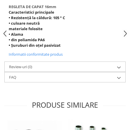
REGLETA DE CAPAT 16mm
Tuburi rigide
Caracteristici principale
PRELUNGITOARE
• Rezistență la căldură: 105 ° C
• culoare neutră
Distribuitoare
materiale folosite
Prelungitoare
• Alama
• din poliamida PA6
Role prelungitor
• Șuruburi din oțel pasivizat
MULTIPRIZE, STECHERE, CUPLE
Informatii conformitate produs
Stechere
Review-uri
(0)
Cuple
Multiprize
FAQ
PRIZE SI FISE INDUSTRIALE
Conector
Prize
PRODUSE SIMILARE
Stechere ( fise )
AUTOMATIZARI, PROTECTII SI COMANDA
Contactori