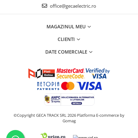
office@gecaelectric.ro
Metalice
Policarbonat
MAGAZINUL MEU
MATERIALE ELECTRICE DIVERSE
Diverse
CLIENTI
Scule
DATE COMERCIALE
Senzori
Ventilatoare
©Copyright GECA TRACK SRL 2026
Platforma E-commerce by
Gomag