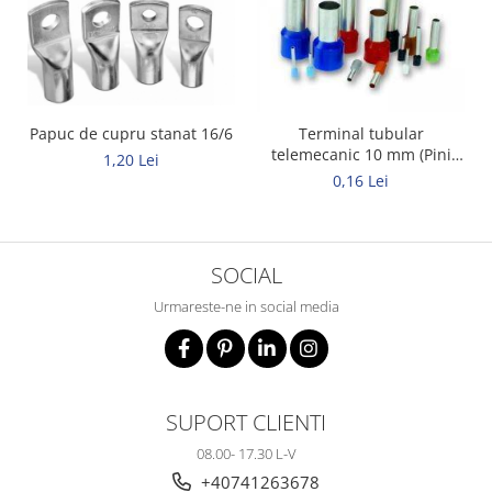
Elemente de comanda si semnalizare
Relee
Separatoare de sarcina
Stabilizatoare
Papuc de cupru stanat 16/6
Terminal tubular
telemecanic 10 mm (Pini
1,20 Lei
Transformatoare
tubulari)
0,16 Lei
SIGURANTE AUTOMATE
MPR
Sigurante automate
SOCIAL
CORPURI SI SURSE DE ILUMINAT
Urmareste-ne in social media
Corpuri iluminat exterior
Corpuri iluminat interior
Proiectoare
SUPORT CLIENTI
Surse de iluminat
08.00- 17.30 L-V
TABLOURI SI ACCESORII
+40741263678
Tablou organizare santier