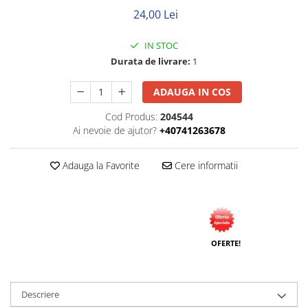
Rigid
24,00 Lei
Litat
Neopren
IN STOC
Siliconice
Durata de livrare:
1
PRIZE SI INTRERUPATOARE
ADAUGA IN COS
Accesorii prize / intrerupatoare
Aparataj Modular
Cod Produs:
204544
Ai nevoie de ajutor?
+40741263678
Aparente
Clasice
Adauga la Favorite
Cere informatii
ACCESORII INSTALATII ELECTRICE
Canal cablu metalic
Canal cablu PVC
Conectica
OFERTE!
Doze
Elemente imbinare
Descriere
Tuburi flexibile