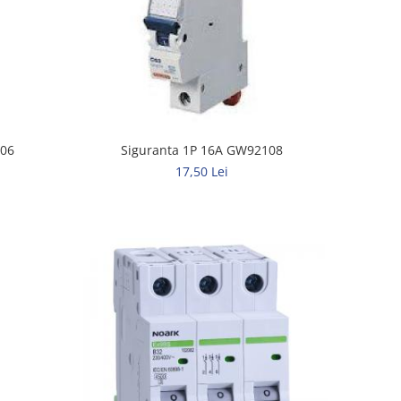
106
Siguranta 1P 16A GW92108
17,50 Lei