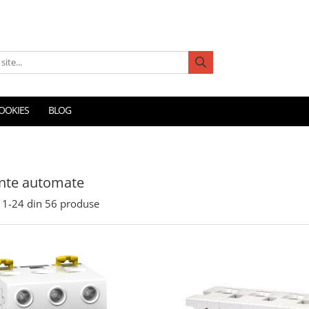
COOKIES
BLOG
nte automate
1-
24
din
56
produse