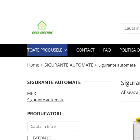
Toate Produsele
CABLURI SI CONDUCTORI
CABLURI
TOATE PRODUSELE
CONTACT
FAQ
POLITICA 
Energie
Flexibile
Home /
SIGURANTE AUTOMATE /
Sigurante automate
Siliconice
Date, telecomunicatii si telefonie
Sigura
SIGURANTE AUTOMATE
Alarma , incendii si securitate
Cablaje auto
Afiseaza:
MPR
Sigurante automate
Cablu solar
Coaxiale
PRODUCATORI
Neopren
Rezistente la foc
CONDUCTORI
EATON
(2)