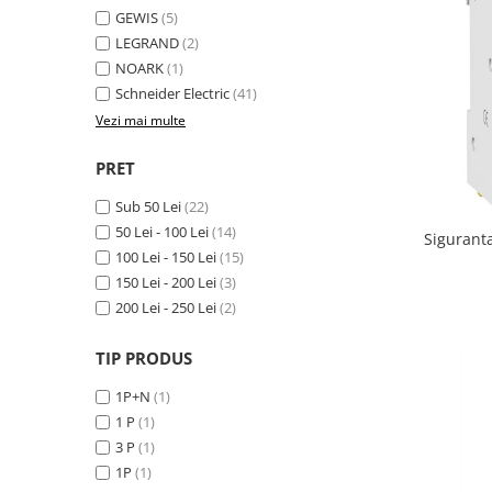
Rigid
GEWIS
(5)
Litat
LEGRAND
(2)
Neopren
NOARK
(1)
Siliconice
Schneider Electric
(41)
Vezi mai multe
PRIZE SI INTRERUPATOARE
Accesorii prize / intrerupatoare
PRET
Aparataj Modular
Sub 50 Lei
(22)
Aparente
50 Lei - 100 Lei
(14)
Sigurant
Clasice
100 Lei - 150 Lei
(15)
150 Lei - 200 Lei
(3)
ACCESORII INSTALATII ELECTRICE
200 Lei - 250 Lei
(2)
Canal cablu metalic
Canal cablu PVC
TIP PRODUS
Conectica
1P+N
(1)
Doze
1 P
(1)
3 P
(1)
Elemente imbinare
1P
(1)
Tuburi flexibile