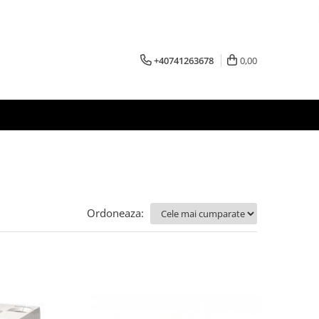
+40741263678
0,00
Ordoneaza: