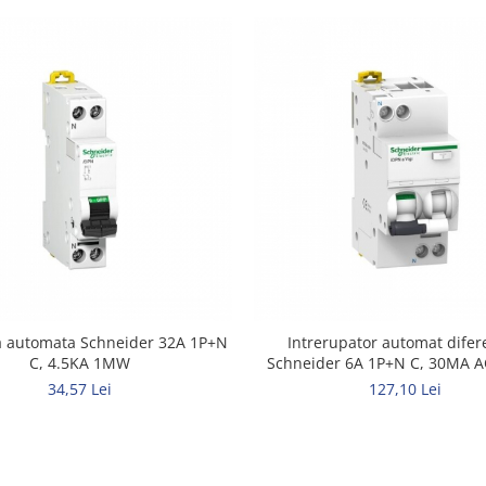
a automata Schneider 32A 1P+N
Intrerupator automat difer
C, 4.5KA 1MW
Schneider 6A 1P+N C, 30MA A
1MW
34,57 Lei
127,10 Lei