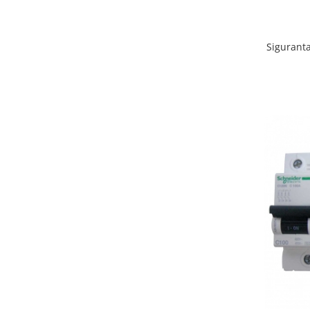
Metalice
Policarbonat
Sigurant
MATERIALE ELECTRICE DIVERSE
Diverse
Scule
Senzori
Ventilatoare