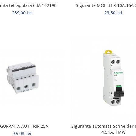
anta tetrapolara 63A 102190
Sigurante MOELLER 10A,16A,
239,00 Lei
29,50 Lei
IGURANTA AUT.TRIP.25A
Siguranta automata Schneider 6A 1P+N C
4.5KA, 1MW
65,08 Lei