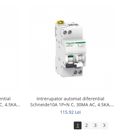
ential
Intrerupator automat diferential
C, 4.5KA
Schneide10A 1P+N C, 30MA AC, 4.5KA,
2MW
115,92 Lei
1
2
3