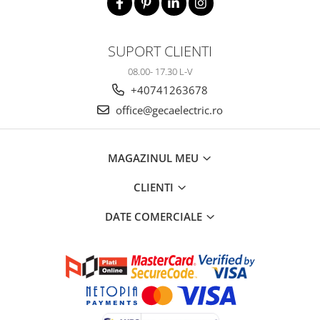
Elemente de comanda si semnalizare
Relee
SUPORT CLIENTI
Separatoare de sarcina
08.00- 17.30 L-V
Stabilizatoare
+40741263678
Transformatoare
office@gecaelectric.ro
SIGURANTE AUTOMATE
MPR
MAGAZINUL MEU
Sigurante automate
CLIENTI
CORPURI SI SURSE DE ILUMINAT
Corpuri iluminat exterior
DATE COMERCIALE
Corpuri iluminat interior
Proiectoare
Surse de iluminat
TABLOURI SI ACCESORII
Tablou organizare santier