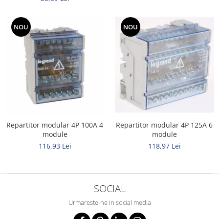
Tuburi rigide
NOU
NOU
PRELUNGITOARE
Distribuitoare
Prelungitoare
Role prelungitor
MULTIPRIZE, STECHERE, CUPLE
Stechere
Cuple
Repartitor modular 4P 100A 4
Repartitor modular 4P 125A 6
Multiprize
module
module
PRIZE SI FISE INDUSTRIALE
116,93 Lei
118,97 Lei
Conector
Prize
SOCIAL
Stechere ( fise )
AUTOMATIZARI, PROTECTII SI COMANDA
Urmareste-ne in social media
Contactori