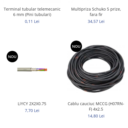
Terminal tubular telemecanic
Multipriza Schuko 5 prize,
6 mm (Pini tubulari)
fara fir
0,11 Lei
34,57 Lei
NOU
NOU
LiYCY 2X2X0.75
Cablu cauciuc MCCG (H07RN-
F) 4x2.5
7,70 Lei
14,80 Lei