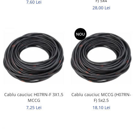
F) 5x4
7,60 Lei
Tuburi rigide
28,00 Lei
PRELUNGITOARE
Distribuitoare
Prelungitoare
NOU
Role prelungitor
MULTIPRIZE, STECHERE, CUPLE
Stechere
Cuple
Multiprize
PRIZE SI FISE INDUSTRIALE
Cablu cauciuc H07RN-F 3X1,5
Cablu cauciuc MCCG (H07RN-
Conector
MCCG
F) 5x2.5
Prize
7,25 Lei
18,10 Lei
Stechere ( fise )
AUTOMATIZARI, PROTECTII SI COMANDA
Contactori