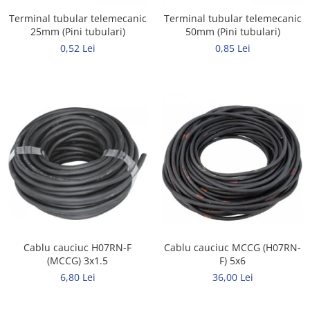
Metalice
Terminal tubular telemecanic
Terminal tubular telemecanic
25mm (Pini tubulari)
50mm (Pini tubulari)
Policarbonat
0,52 Lei
0,85 Lei
MATERIALE ELECTRICE DIVERSE
Diverse
Scule
Senzori
Ventilatoare
Cablu cauciuc H07RN-F
Cablu cauciuc MCCG (H07RN-
(MCCG) 3x1.5
F) 5x6
6,80 Lei
36,00 Lei