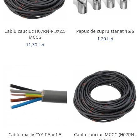
Rigid
Litat
Neopren
Siliconice
Cablu cauciuc H07RN-F 3X2,5
Papuc de cupru stanat 16/6
PRIZE SI INTRERUPATOARE
MCCG
1,20 Lei
Accesorii prize / intrerupatoare
11,30 Lei
Aparataj Modular
Aparente
Clasice
ACCESORII INSTALATII ELECTRICE
Canal cablu metalic
Canal cablu PVC
Conectica
Doze
Elemente imbinare
Cablu masiv CYY-F 5 x 1.5
Cablu cauciuc MCCG (H07RN-
Tuburi flexibile