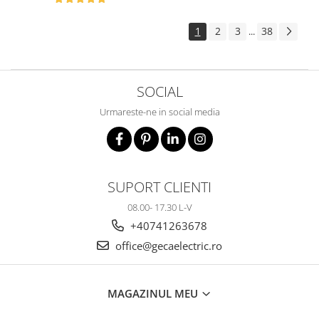
1
2
3
38
...
SOCIAL
Urmareste-ne in social media
SUPORT CLIENTI
08.00- 17.30 L-V
+40741263678
office@gecaelectric.ro
MAGAZINUL MEU