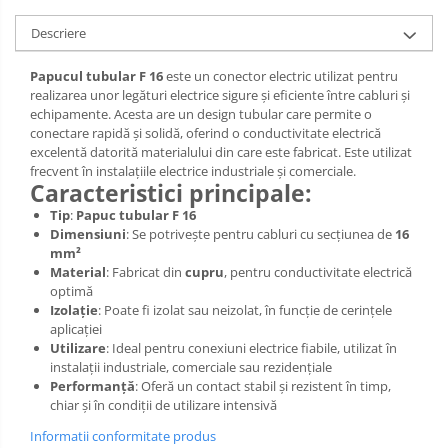
Descriere
Papucul tubular F 16
este un conector electric utilizat pentru
realizarea unor legături electrice sigure și eficiente între cabluri și
echipamente. Acesta are un design tubular care permite o
conectare rapidă și solidă, oferind o conductivitate electrică
excelentă datorită materialului din care este fabricat. Este utilizat
frecvent în instalațiile electrice industriale și comerciale.
Caracteristici principale:
Tip
:
Papuc tubular F 16
Dimensiuni
: Se potrivește pentru cabluri cu secțiunea de
16
mm²
Material
: Fabricat din
cupru
, pentru conductivitate electrică
optimă
Izolație
: Poate fi izolat sau neizolat, în funcție de cerințele
aplicației
Utilizare
: Ideal pentru conexiuni electrice fiabile, utilizat în
instalații industriale, comerciale sau rezidențiale
Performanță
: Oferă un contact stabil și rezistent în timp,
chiar și în condiții de utilizare intensivă
Informatii conformitate produs