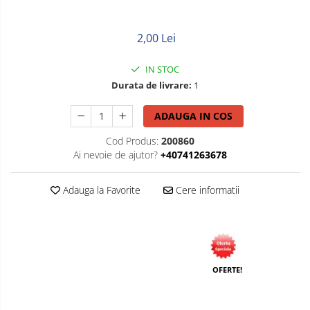
Litat
Neopren
2,00 Lei
Siliconice
IN STOC
Durata de livrare:
1
ADAUGA IN COS
Cod Produs:
200860
Ai nevoie de ajutor?
+40741263678
Adauga la Favorite
Cere informatii
OFERTE!