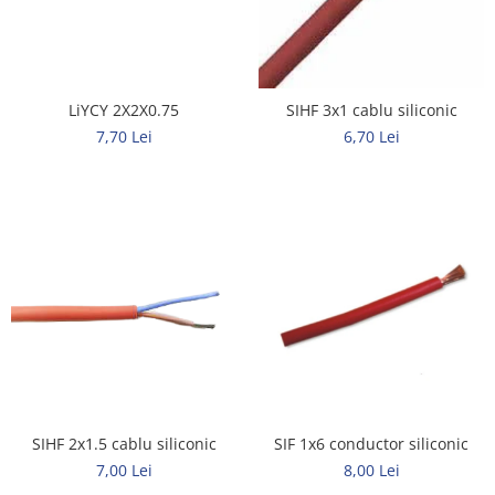
Rigid
Litat
Neopren
Siliconice
LiYCY 2X2X0.75
SIHF 3x1 cablu siliconic
PRIZE SI INTRERUPATOARE
7,70 Lei
6,70 Lei
Accesorii prize / intrerupatoare
Aparataj Modular
Aparente
Clasice
ACCESORII INSTALATII ELECTRICE
Canal cablu metalic
Canal cablu PVC
Conectica
Doze
SIHF 2x1.5 cablu siliconic
SIF 1x6 conductor siliconic
Elemente imbinare
7,00 Lei
8,00 Lei
Tuburi flexibile