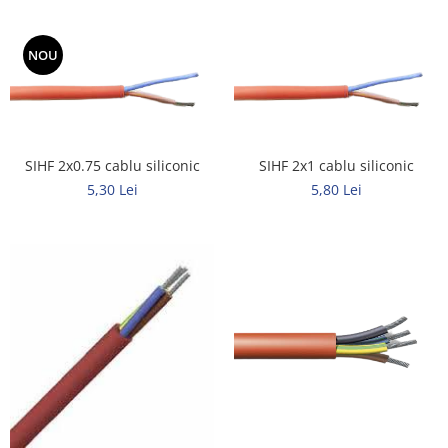
Tuburi rigide
NOU
PRELUNGITOARE
Distribuitoare
Prelungitoare
Role prelungitor
SIHF 2x0.75 cablu siliconic
SIHF 2x1 cablu siliconic
MULTIPRIZE, STECHERE, CUPLE
5,30 Lei
5,80 Lei
Stechere
Cuple
Multiprize
PRIZE SI FISE INDUSTRIALE
Conector
Prize
Stechere ( fise )
AUTOMATIZARI, PROTECTII SI COMANDA
Contactori