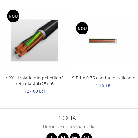
NOU
NOU
SIF 1 x 0.75 conductor siliconic
N2XH izolatie din polietilenă
reticulată 4x25+16
1,15 Lei
127,00 Lei
SOCIAL
Urmareste-ne in social media