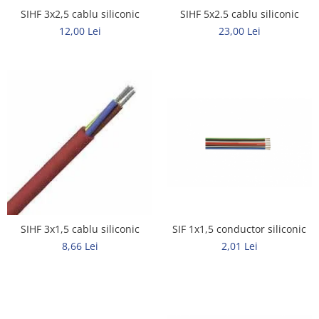
SIHF 5x2.5 cablu siliconic
SIHF 3x2,5 cablu siliconic
Elemente de comanda si semnalizare
23,00 Lei
12,00 Lei
Relee
Separatoare de sarcina
Stabilizatoare
Transformatoare
SIGURANTE AUTOMATE
MPR
Sigurante automate
CORPURI SI SURSE DE ILUMINAT
Corpuri iluminat exterior
SIF 1x1,5 conductor siliconic
SIHF 3x1,5 cablu siliconic
Corpuri iluminat interior
2,01 Lei
8,66 Lei
Proiectoare
Surse de iluminat
TABLOURI SI ACCESORII
Tablou organizare santier