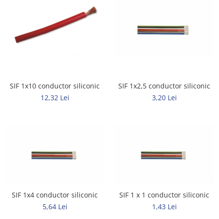
Metalice
Policarbonat
MATERIALE ELECTRICE DIVERSE
Diverse
Scule
Senzori
SIF 1x10 conductor siliconic
SIF 1x2,5 conductor siliconic
12,32 Lei
3,20 Lei
Ventilatoare
SIF 1x4 conductor siliconic
SIF 1 x 1 conductor siliconic
5,64 Lei
1,43 Lei