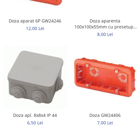
Doza aparat 6P GW24246
Doza aparenta
100x100x55mm cu presetupe
12,00 Lei
IP55 Gewis
8,00 Lei
Doza apl. 8x8x4 IP 44
Doza GW24406
6,50 Lei
7,00 Lei