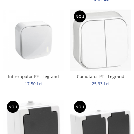
Tuburi rigide
NOU
PRELUNGITOARE
Distribuitoare
Prelungitoare
Role prelungitor
MULTIPRIZE, STECHERE, CUPLE
Stechere
Cuple
Intrerupator PF - Legrand
Comutator PT - Legrand
Multiprize
17,50 Lei
25,93 Lei
PRIZE SI FISE INDUSTRIALE
Conector
Prize
NOU
NOU
Stechere ( fise )
AUTOMATIZARI, PROTECTII SI COMANDA
Contactori