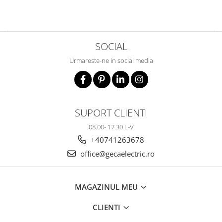
Metalice
Policarbonat
MATERIALE ELECTRICE DIVERSE
SOCIAL
Diverse
Urmareste-ne in social media
Scule
Senzori
Ventilatoare
SUPORT CLIENTI
08.00- 17.30 L-V
+40741263678
office@gecaelectric.ro
MAGAZINUL MEU
CLIENTI