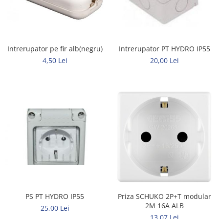
Rigid
Litat
Neopren
Siliconice
Intrerupator pe fir alb(negru)
Intrerupator PT HYDRO IP55
PRIZE SI INTRERUPATOARE
4,50 Lei
20,00 Lei
Accesorii prize / intrerupatoare
Aparataj Modular
Aparente
Clasice
ACCESORII INSTALATII ELECTRICE
Canal cablu metalic
Canal cablu PVC
Conectica
Doze
PS PT HYDRO IP55
Priza SCHUKO 2P+T modular
Elemente imbinare
2M 16A ALB
25,00 Lei
Tuburi flexibile
13,07 Lei