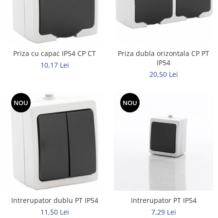
Elemente de comanda si semnalizare
Relee
Separatoare de sarcina
Priza cu capac IP54 CP CT
Priza dubla orizontala CP PT
Stabilizatoare
IP54
10,17 Lei
Transformatoare
20,50 Lei
SIGURANTE AUTOMATE
MPR
NOU
NOU
Sigurante automate
CORPURI SI SURSE DE ILUMINAT
Corpuri iluminat exterior
Corpuri iluminat interior
Proiectoare
Surse de iluminat
Intrerupator PT IP54
Intrerupator dublu PT IP54
TABLOURI SI ACCESORII
7,29 Lei
11,50 Lei
Tablou organizare santier