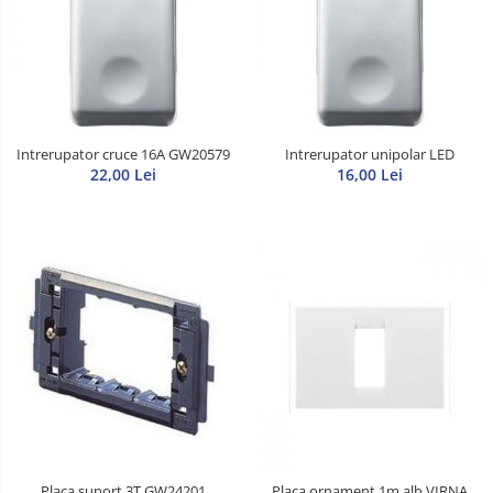
Intrerupator cruce 16A GW20579
Intrerupator unipolar LED
22,00 Lei
16,00 Lei
Placa suport 3T GW24201
Placa ornament 1m alb VIRNA