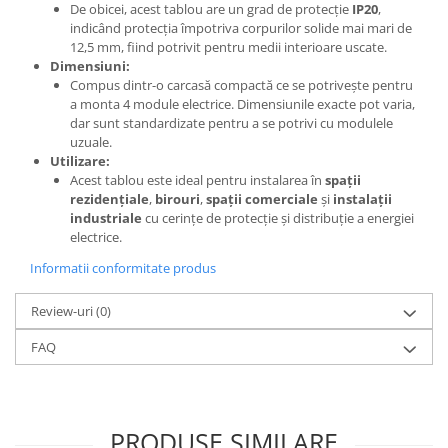
De obicei, acest tablou are un grad de protecție
IP20
,
indicând protecția împotriva corpurilor solide mai mari de
12,5 mm, fiind potrivit pentru medii interioare uscate.
Dimensiuni:
Compus dintr-o carcasă compactă ce se potrivește pentru
a monta 4 module electrice. Dimensiunile exacte pot varia,
dar sunt standardizate pentru a se potrivi cu modulele
uzuale.
Utilizare:
Acest tablou este ideal pentru instalarea în
spații
rezidențiale
,
birouri
,
spații comerciale
și
instalații
industriale
cu cerințe de protecție și distribuție a energiei
electrice.
Informatii conformitate produs
Review-uri
(0)
FAQ
PRODUSE SIMILARE