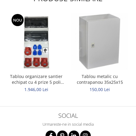
NOU
Tablou organizare santier
Tablou metalic cu
echipat cu 4 prize 5 poli
contrapanou 35x25x15
32A 4 prize schuko si
1.946,00 Lei
150,00 Lei
intrerupator general 63A
IP44 32 module
685x330x150mm
SOCIAL
Urmareste-ne in social media