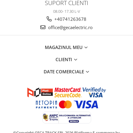
SUPORT CLIENTI
08.00- 17.30 L-V
+40741263678
office@gecaelectric.ro
MAGAZINUL MEU
CLIENTI
DATE COMERCIALE
©Copyright GECA TRACK SRL 2026
Platforma E-commerce by