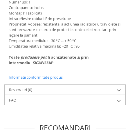
Numar usi: 1
Contrapanou: inclus
Montaj: PT (aplicat)
Intrare/iesire cabluri: Prin presetupe
Proprietati vopsea: rezistenta la actiunea radiatiilor ultraviolete si
sunt prevazute cu surub de protectie contra electrocutarii prin
legare la pamant
Temperatura mediului: - 30 °C ... + 50 °C
Umiditatea relativa maxima la: +20 °C : 95
Toate
produsele
pot
fi achizitionate
si
prin
intermediul
SICAP
/SEAP
Informatii conformitate produs
Review-uri
(0)
FAQ
RECOMANDARI