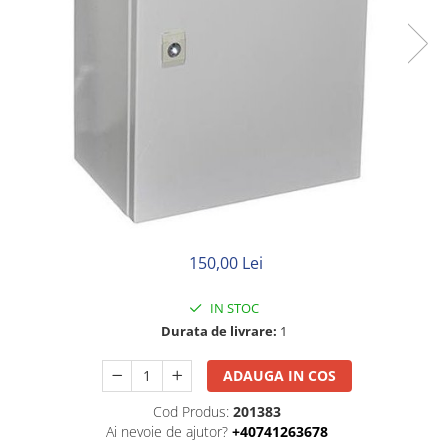
Neopren
Siliconice
150,00 Lei
IN STOC
Durata de livrare:
1
ADAUGA IN COS
Cod Produs:
201383
Ai nevoie de ajutor?
+40741263678