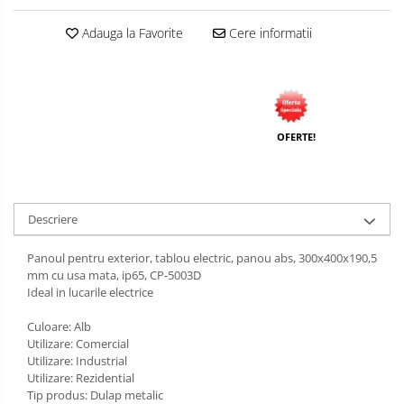
Distribuitoare
Adauga la Favorite
Cere informatii
Prelungitoare
Role prelungitor
Stechere
Cuple
OFERTE!
Multiprize
Conector
Prize
Descriere
Stechere ( fise )
Panoul pentru exterior, tablou electric, panou abs, 300x400x190,5
Contactori
mm cu usa mata, ip65, CP-5003D
Ideal in lucarile electrice
Elemente de comanda si semnalizare
Relee
Culoare: Alb
Utilizare: Comercial
Separatoare de sarcina
Utilizare: Industrial
Utilizare: Rezidential
Stabilizatoare
Tip produs: Dulap metalic