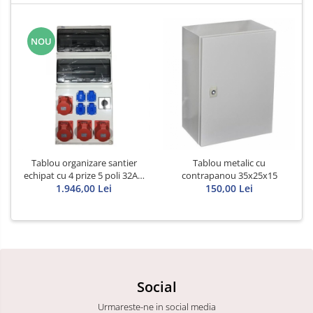
NOU
Tablou organizare santier
Tablou metalic cu
echipat cu 4 prize 5 poli 32A 4
contrapanou 35x25x15
prize schuko si intrerupator
1.946,00 Lei
150,00 Lei
general 63A IP44 32 module
685x330x150mm
Social
Urmareste-ne in social media