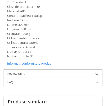
Transformatoare
Tip: Standard
Clasa de protectie: IP 65
MPR
Material: ABS
Continut pachet: 1 Dulap
Sigurante automate
Inaltime: 195 mm
Corpuri iluminat exterior
Latime: 300 mm
Lungime: 400 mm
Corpuri iluminat interior
Greutate: 1000 g
Proiectoare
Utilizat pentru: Interior
Utilizat pentru: Exterior
Surse de iluminat
Tip montare: Aplicat
Numar randuri: 3
Tablou organizare santier
Numar module: 36
Metalice
Informatii conformitate produs
Policarbonat
Review-uri
(0)
Diverse
Scule
FAQ
Senzori
Ventilatoare
Produse similare