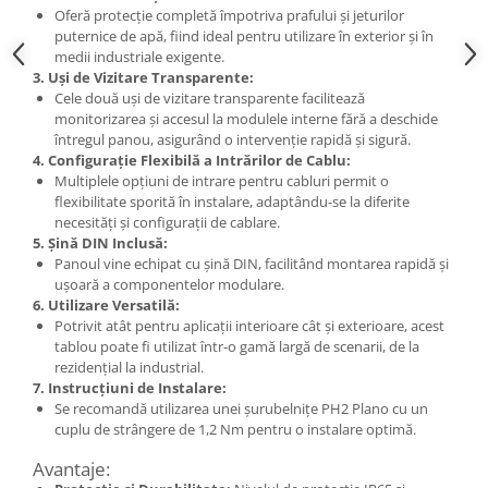
Oferă protecție completă împotriva prafului și jeturilor
Metalice
puternice de apă, fiind ideal pentru utilizare în exterior și în
medii industriale exigente.
Policarbonat
3. Uși de Vizitare Transparente:
MATERIALE ELECTRICE DIVERSE
Cele două uși de vizitare transparente facilitează
monitorizarea și accesul la modulele interne fără a deschide
Diverse
întregul panou, asigurând o intervenție rapidă și sigură.
Scule
4. Configurație Flexibilă a Intrărilor de Cablu:
Multiplele opțiuni de intrare pentru cabluri permit o
Senzori
flexibilitate sporită în instalare, adaptându-se la diferite
necesități și configurații de cablare.
Ventilatoare
5. Șină DIN Inclusă:
Panoul vine echipat cu șină DIN, facilitând montarea rapidă și
ușoară a componentelor modulare.
6. Utilizare Versatilă:
Potrivit atât pentru aplicații interioare cât și exterioare, acest
tablou poate fi utilizat într-o gamă largă de scenarii, de la
rezidențial la industrial.
7. Instrucțiuni de Instalare:
Se recomandă utilizarea unei șurubelnițe PH2 Plano cu un
cuplu de strângere de 1,2 Nm pentru o instalare optimă.
Avantaje: