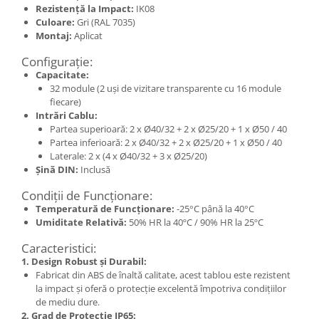
Rezistență la Impact:
IK08
Elemente de comanda si semnalizare
Culoare:
Gri (RAL 7035)
Montaj:
Aplicat
Relee
Separatoare de sarcina
Configurație:
Capacitate:
Stabilizatoare
32 module (2 uși de vizitare transparente cu 16 module
fiecare)
Transformatoare
Intrări Cablu:
SIGURANTE AUTOMATE
Partea superioară: 2 x Ø40/32 + 2 x Ø25/20 + 1 x Ø50 / 40
Partea inferioară: 2 x Ø40/32 + 2 x Ø25/20 + 1 x Ø50 / 40
MPR
Laterale: 2 x (4 x Ø40/32 + 3 x Ø25/20)
Sigurante automate
Șină DIN:
Inclusă
CORPURI SI SURSE DE ILUMINAT
Condiții de Funcționare:
Corpuri iluminat exterior
Temperatură de Funcționare:
-25°C până la 40°C
Umiditate Relativă:
50% HR la 40ºC / 90% HR la 25ºC
Corpuri iluminat interior
Caracteristici:
Proiectoare
1. Design Robust și Durabil:
Surse de iluminat
Fabricat din ABS de înaltă calitate, acest tablou este rezistent
la impact și oferă o protecție excelentă împotriva condițiilor
TABLOURI SI ACCESORII
de mediu dure.
Tablou organizare santier
2. Grad de Protecție IP65: