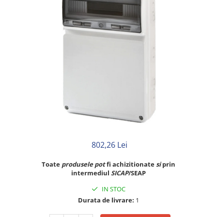
Rigid
Litat
Neopren
Siliconice
PRIZE SI INTRERUPATOARE
Accesorii prize / intrerupatoare
Aparataj Modular
Aparente
Clasice
ACCESORII INSTALATII ELECTRICE
Canal cablu metalic
802,26 Lei
Canal cablu PVC
Toate
produsele
pot
fi achizitionate
si
prin
Conectica
intermediul
SICAP
/SEAP
Doze
IN STOC
Elemente imbinare
Durata de livrare:
1
Tuburi flexibile