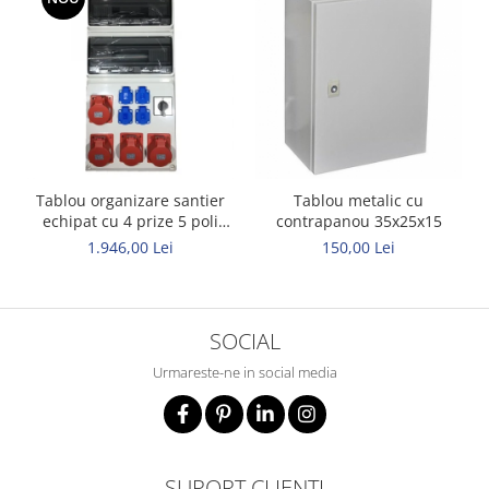
Tablou organizare santier
Tablou metalic cu
echipat cu 4 prize 5 poli
contrapanou 35x25x15
32A 4 prize schuko si
1.946,00 Lei
150,00 Lei
intrerupator general 63A
IP44 32 module
685x330x150mm
SOCIAL
Urmareste-ne in social media
SUPORT CLIENTI