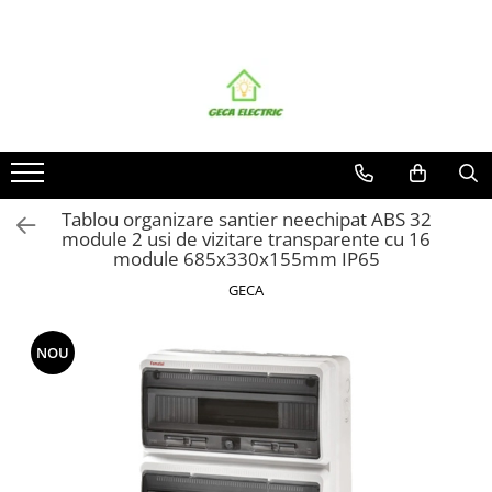
Toate Produsele
CABLURI SI CONDUCTORI
CABLURI
Energie
Flexibile
Tablou organizare santier neechipat ABS 32
module 2 usi de vizitare transparente cu 16
Siliconice
module 685x330x155mm IP65
Date, telecomunicatii si telefonie
GECA
Alarma , incendii si securitate
Cablaje auto
Cablu solar
NOU
Coaxiale
Neopren
Rezistente la foc
CONDUCTORI