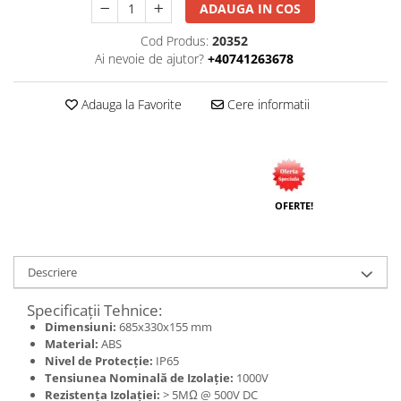
ADAUGA IN COS
Tuburi rigide
Cod Produs:
20352
PRELUNGITOARE
Ai nevoie de ajutor?
+40741263678
Distribuitoare
Prelungitoare
Adauga la Favorite
Cere informatii
Role prelungitor
MULTIPRIZE, STECHERE, CUPLE
Stechere
OFERTE!
Cuple
Multiprize
PRIZE SI FISE INDUSTRIALE
Descriere
Conector
Specificații Tehnice:
Prize
Dimensiuni:
685x330x155 mm
Stechere ( fise )
Material:
ABS
Nivel de Protecție:
IP65
AUTOMATIZARI, PROTECTII SI COMANDA
Tensiunea Nominală de Izolație:
1000V
Contactori
Rezistența Izolației:
> 5MΩ @ 500V DC