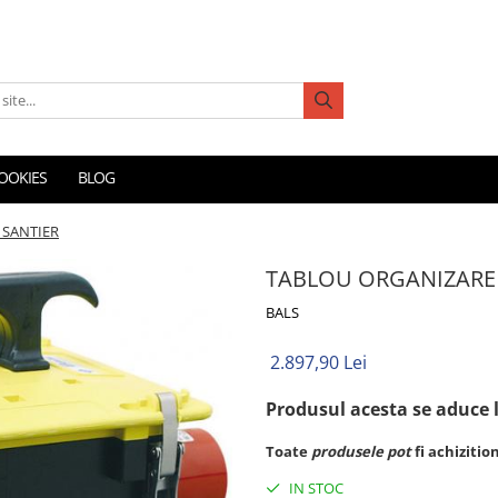
COOKIES
BLOG
 SANTIER
TABLOU ORGANIZARE
BALS
2.897,90 Lei
Produsul acesta se aduce
Toate
produsele
pot
fi achiziti
IN STOC