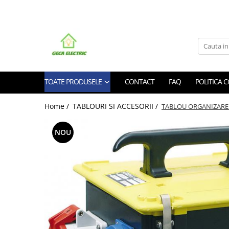
Toate Produsele
CABLURI SI CONDUCTORI
CABLURI
TOATE PRODUSELE
CONTACT
FAQ
POLITICA 
Energie
Flexibile
Home /
TABLOURI SI ACCESORII /
TABLOU ORGANIZARE
Siliconice
Date, telecomunicatii si telefonie
NOU
Alarma , incendii si securitate
Cablaje auto
Cablu solar
Coaxiale
Neopren
Rezistente la foc
CONDUCTORI