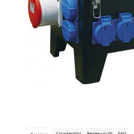
Rigid
Litat
Neopren
Siliconice
PRIZE SI INTRERUPATOARE
Accesorii prize / intrerupatoare
Aparataj Modular
Aparente
Clasice
ACCESORII INSTALATII ELECTRICE
Canal cablu metalic
Canal cablu PVC
Conectica
Doze
Elemente imbinare
Tuburi flexibile
Caracteristici
Review-uri
(0)
FAQ