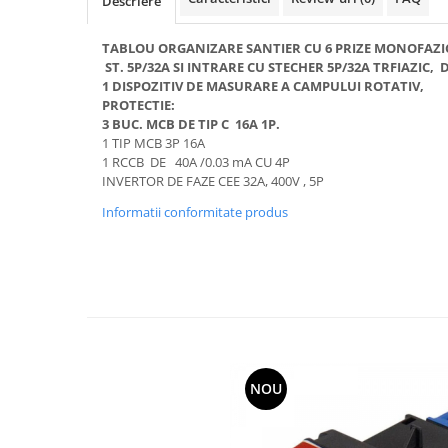
Descriere
Tuburi rigide
TABLOU ORGANIZARE SANTIER CU 6 PRIZE MONOFAZICE
PRELUNGITOARE
ST. 5P/32A SI INTRARE CU STECHER 5P/32A TRFIAZIC, 
Distribuitoare
1 DISPOZITIV DE MASURARE A CAMPULUI ROTATIV,
PROTECTIE:
Prelungitoare
3 BUC. MCB DE TIP C 16A 1P.
1 TIP MCB 3P 16A
Role prelungitor
1 RCCB DE 40A /0.03 mA CU 4P
MULTIPRIZE, STECHERE, CUPLE
INVERTOR DE FAZE CEE 32A, 400V , 5P
Stechere
Informatii conformitate produs
Cuple
Multiprize
PRIZE SI FISE INDUSTRIALE
Conector
Prize
Stechere ( fise )
NOU
AUTOMATIZARI, PROTECTII SI COMANDA
Contactori