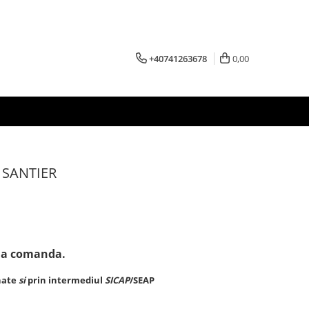
+40741263678
0,00
 SANTIER
 la comanda.
onate
si
prin intermediul
SICAP
/SEAP