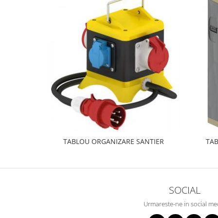
Metalice
Policarbonat
MATERIALE ELECTRICE DIVERSE
Diverse
Scule
Senzori
Ventilatoare
TABLOU ORGANIZARE SANTIER
TAB
SOCIAL
Urmareste-ne in social me