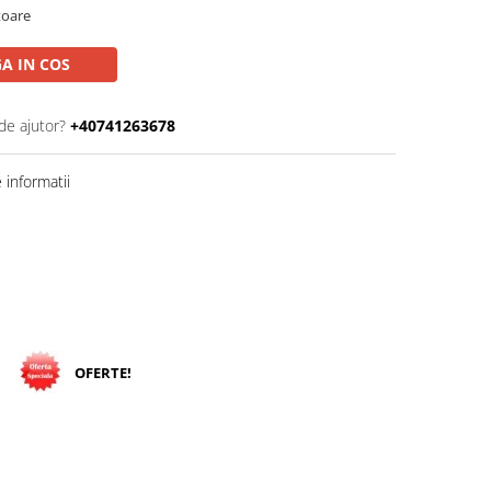
toare
A IN COS
de ajutor?
+40741263678
informatii
OFERTE!