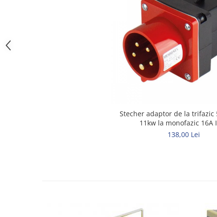
Elemente de comanda si semnalizare
Relee
Separatoare de sarcina
Stabilizatoare
Transformatoare
SIGURANTE AUTOMATE
MPR
Sigurante automate
Stecher adaptor de la trifazic 
11kw la monofazic 16A 
CORPURI SI SURSE DE ILUMINAT
138,00 Lei
Corpuri iluminat exterior
Corpuri iluminat interior
Proiectoare
Surse de iluminat
TABLOURI SI ACCESORII
Tablou organizare santier