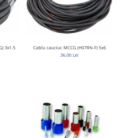
Cablu cauciuc H07RN-F (MCCG) 3x1.5
Cablu cauciuc MCCG (H07RN-F) 5x6
36,00 Lei