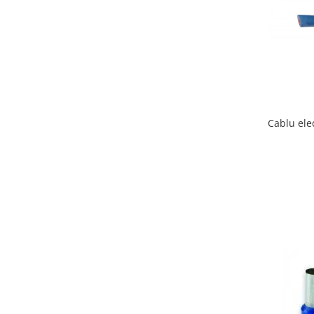
Elemente de comanda si semnalizare
Relee
Separatoare de sarcina
Stabilizatoare
Transformatoare
Cablu ele
SIGURANTE AUTOMATE
MPR
Sigurante automate
CORPURI SI SURSE DE ILUMINAT
Corpuri iluminat exterior
Corpuri iluminat interior
Proiectoare
Surse de iluminat
TABLOURI SI ACCESORII
Tablou organizare santier