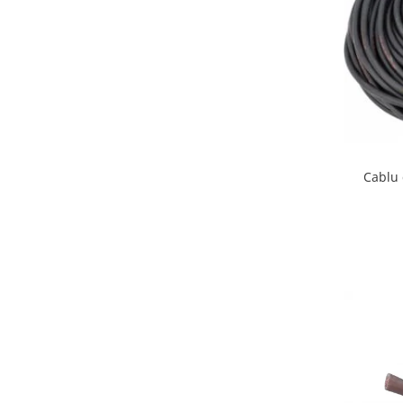
Tuburi rigide
PRELUNGITOARE
Distribuitoare
Prelungitoare
Role prelungitor
MULTIPRIZE, STECHERE, CUPLE
Cablu
Stechere
Cuple
Multiprize
PRIZE SI FISE INDUSTRIALE
Conector
Prize
Stechere ( fise )
AUTOMATIZARI, PROTECTII SI COMANDA
Contactori