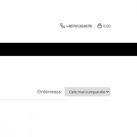
+40741263678
0,00
Ordoneaza: