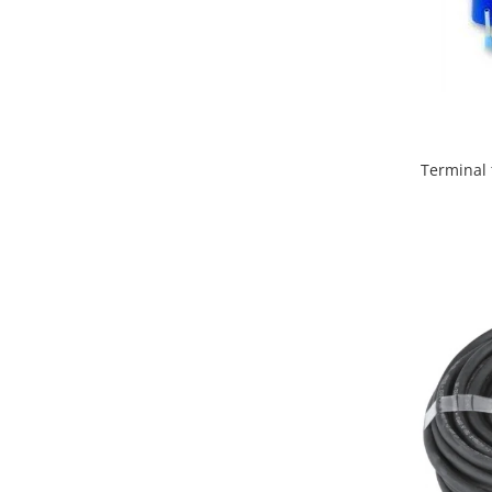
Metalice
Policarbonat
MATERIALE ELECTRICE DIVERSE
Diverse
Scule
Terminal 
Senzori
Ventilatoare