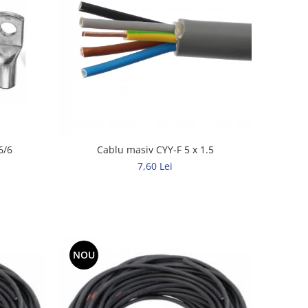
6/6
Cablu masiv CYY-F 5 x 1.5
7,60 Lei
NOU