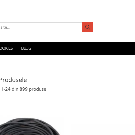
COOKIES
BLOG
Produsele
1-
24
din
899
produse