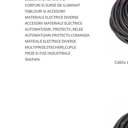
Rigid
CORPURI SI SURSE DE ILUMINAT
Litat
TABLOURI SI ACCESORII
Neopren
MATERIALE ELECTRICE DIVERSE
ACCESORII MATERIALE ELECTRICE
Siliconice
AUTOMATIZARI, PROTECTII, RELEE
PRIZE SI INTRERUPATOARE
AUTOMATIZARI,PROTECTII,COMANDA
Accesorii prize / intrerupatoare
MATEIALE ELECTRICE DIVERSE
MULTIPRIZE,STECHERE,CUPLE
Aparataj Modular
PRIZE SI FISE INDUSTIRALE
Aparente
Stechere
Cablu 
Clasice
ACCESORII INSTALATII ELECTRICE
Canal cablu metalic
Canal cablu PVC
Conectica
Doze
Elemente imbinare
Tuburi flexibile