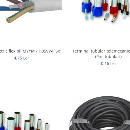
Terminal tubular telemecani
ctric flexibil MYYM / H05VV-F 5x1
(Pini tubulari)
4,75 Lei
0,16 Lei