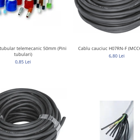
tubular telemecanic 50mm (Pini
tubulari)
6,80 Lei
0,85 Lei