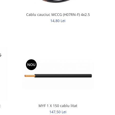
Cablu cauciuc MCCG (H07RN-F) 4x2.5
14,80 Lei
NOU
c
MYF 1 X 150 cablu litat
147,50 Lei