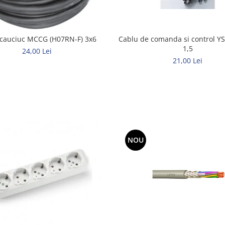
Cablu de comanda si control YS
 cauciuc MCCG (H07RN-F) 3x6
1,5
24,00 Lei
21,00 Lei
NOU