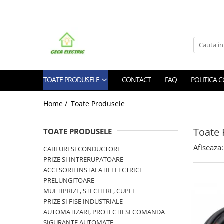
Toate Produsele
CABLURI SI CONDUCTORI
CABLURI
TOATE PRODUSELE
CONTACT
FAQ
POLITICA 
Energie
Flexibile
Home /
Toate Produsele
Siliconice
Date, telecomunicatii si telefonie
Toate 
TOATE PRODUSELE
Alarma , incendii si securitate
Cablaje auto
Afiseaza:
CABLURI SI CONDUCTORI
PRIZE SI INTRERUPATOARE
Cablu solar
ACCESORII INSTALATII ELECTRICE
Coaxiale
PRELUNGITOARE
Neopren
MULTIPRIZE, STECHERE, CUPLE
Rezistente la foc
PRIZE SI FISE INDUSTRIALE
CONDUCTORI
AUTOMATIZARI, PROTECTII SI COMANDA
SIGURANTE AUTOMATE