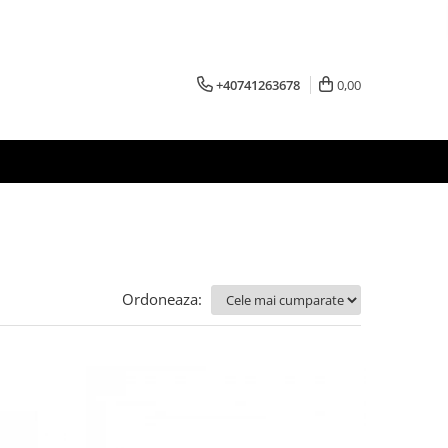
+40741263678
0,00
Ordoneaza: