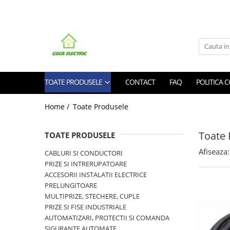
Toate Produsele
CABLURI SI CONDUCTORI
CABLURI
TOATE PRODUSELE
CONTACT
FAQ
POLITICA 
Energie
Flexibile
Home /
Toate Produsele
Siliconice
Date, telecomunicatii si telefonie
Toate 
TOATE PRODUSELE
Alarma , incendii si securitate
Cablaje auto
Afiseaza:
CABLURI SI CONDUCTORI
PRIZE SI INTRERUPATOARE
Cablu solar
ACCESORII INSTALATII ELECTRICE
Coaxiale
PRELUNGITOARE
Neopren
MULTIPRIZE, STECHERE, CUPLE
Rezistente la foc
PRIZE SI FISE INDUSTRIALE
CONDUCTORI
AUTOMATIZARI, PROTECTII SI COMANDA
SIGURANTE AUTOMATE