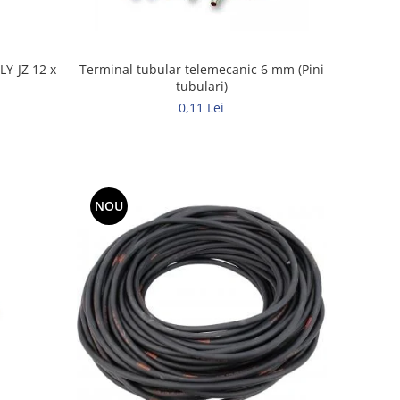
LY-JZ 12 x
Terminal tubular telemecanic 6 mm (Pini
tubulari)
0,11 Lei
NOU