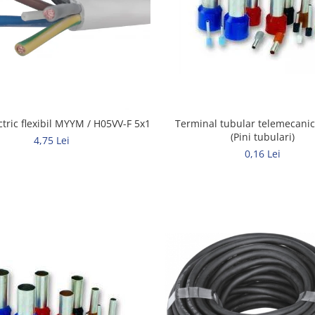
Terminal tubular telemecani
ctric flexibil MYYM / H05VV-F 5x1
(Pini tubulari)
4,75 Lei
0,16 Lei