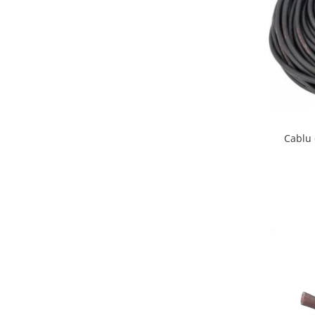
Tuburi rigide
PRELUNGITOARE
Distribuitoare
Prelungitoare
Role prelungitor
MULTIPRIZE, STECHERE, CUPLE
Cablu
Stechere
Cuple
Multiprize
PRIZE SI FISE INDUSTRIALE
Conector
Prize
Stechere ( fise )
AUTOMATIZARI, PROTECTII SI COMANDA
Contactori