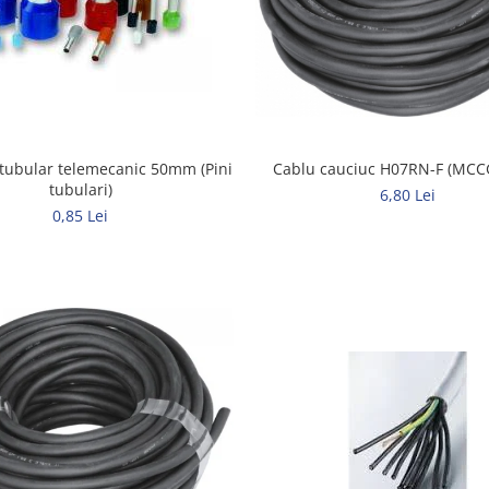
tubular telemecanic 50mm (Pini
tubulari)
6,80 Lei
0,85 Lei