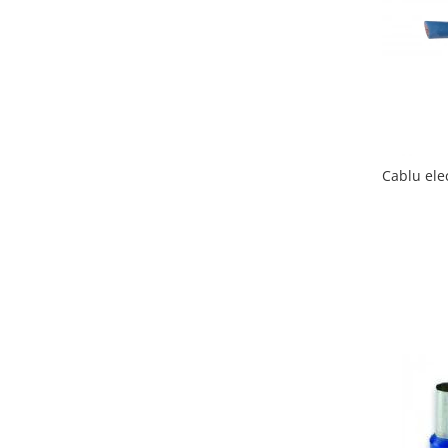
Elemente de comanda si semnalizare
Relee
Separatoare de sarcina
Stabilizatoare
Transformatoare
Cablu ele
SIGURANTE AUTOMATE
MPR
Sigurante automate
CORPURI SI SURSE DE ILUMINAT
Corpuri iluminat exterior
Corpuri iluminat interior
Proiectoare
Surse de iluminat
TABLOURI SI ACCESORII
Tablou organizare santier