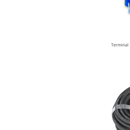
Metalice
Policarbonat
MATERIALE ELECTRICE DIVERSE
Diverse
Scule
Terminal 
Senzori
Ventilatoare