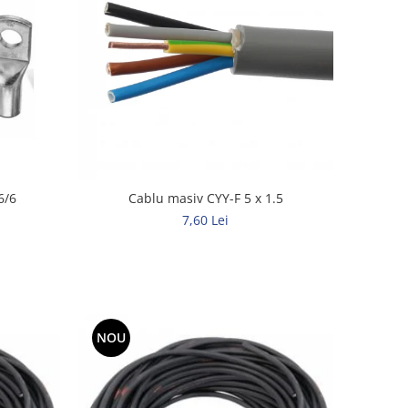
6/6
Cablu masiv CYY-F 5 x 1.5
7,60 Lei
NOU