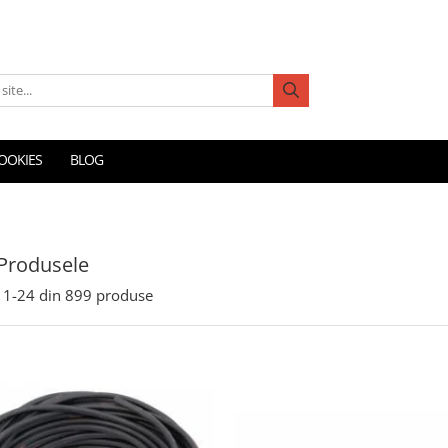
COOKIES
BLOG
Produsele
1-
24
din
899
produse