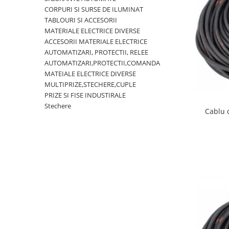
Rigid
CORPURI SI SURSE DE ILUMINAT
Litat
TABLOURI SI ACCESORII
Neopren
MATERIALE ELECTRICE DIVERSE
ACCESORII MATERIALE ELECTRICE
Siliconice
AUTOMATIZARI, PROTECTII, RELEE
PRIZE SI INTRERUPATOARE
AUTOMATIZARI,PROTECTII,COMANDA
Accesorii prize / intrerupatoare
MATEIALE ELECTRICE DIVERSE
MULTIPRIZE,STECHERE,CUPLE
Aparataj Modular
PRIZE SI FISE INDUSTIRALE
Aparente
Stechere
Cablu 
Clasice
ACCESORII INSTALATII ELECTRICE
Canal cablu metalic
Canal cablu PVC
Conectica
Doze
Elemente imbinare
Tuburi flexibile