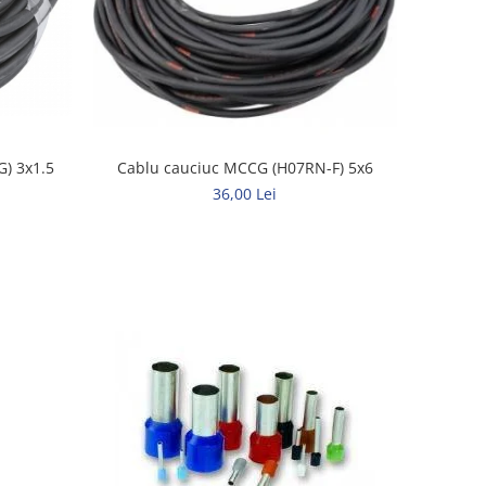
Cablu cauciuc H07RN-F (MCCG) 3x1.5
Cablu cauciuc MCCG (H07RN-F) 5x6
36,00 Lei