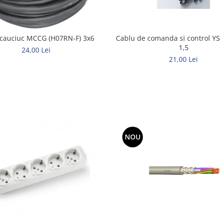
Cablu de comanda si control YS
 cauciuc MCCG (H07RN-F) 3x6
1,5
24,00 Lei
21,00 Lei
NOU