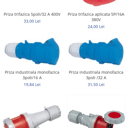
Tuburi rigide
Priza trifazica 5poli/32 A 400V
Priza trifazica aplicata 5P/16A
PRELUNGITOARE
380V
33,00 Lei
Distribuitoare
24,00 Lei
Prelungitoare
Role prelungitor
MULTIPRIZE, STECHERE, CUPLE
Stechere
Cuple
Priza industriala monofazica
Priza industriala monofazica
Multiprize
3poli/16 A
3poli /32 A
PRIZE SI FISE INDUSTRIALE
19,84 Lei
31,50 Lei
Conector
Prize
Stechere ( fise )
AUTOMATIZARI, PROTECTII SI COMANDA
Contactori