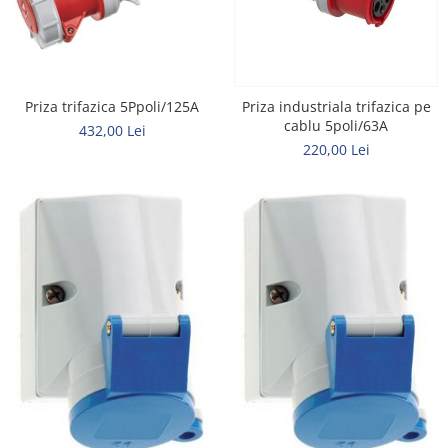
Elemente de comanda si semnalizare
Relee
Separatoare de sarcina
Priza trifazica 5Ppoli/125A
Priza industriala trifazica pe
Stabilizatoare
cablu 5poli/63A
432,00 Lei
Transformatoare
220,00 Lei
SIGURANTE AUTOMATE
MPR
Sigurante automate
CORPURI SI SURSE DE ILUMINAT
Corpuri iluminat exterior
Corpuri iluminat interior
Proiectoare
Surse de iluminat
TABLOURI SI ACCESORII
Tablou organizare santier