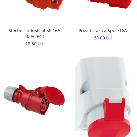
Rigid
Litat
Neopren
Siliconice
Stecher industrial 5P 16A
Priza trifazica 5poli/16A
PRIZE SI INTRERUPATOARE
400V IP44
30,00 Lei
Accesorii prize / intrerupatoare
18,50 Lei
Aparataj Modular
Aparente
Clasice
ACCESORII INSTALATII ELECTRICE
Canal cablu metalic
Canal cablu PVC
Conectica
Doze
Elemente imbinare
Tuburi flexibile