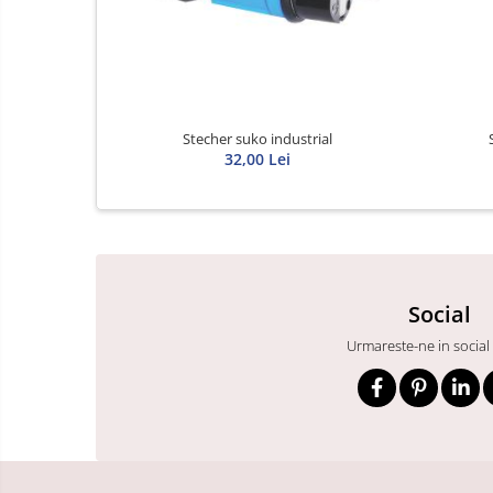
Transformatoare
MPR
Sigurante automate
Corpuri iluminat exterior
Stecher suko industrial
Corpuri iluminat interior
32,00 Lei
Proiectoare
Surse de iluminat
Tablou organizare santier
Metalice
Social
Policarbonat
Urmareste-ne in social
Diverse
Scule
Senzori
Ventilatoare