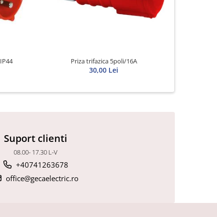
 IP44
Priza trifazica 5poli/16A
Priza
30,00 Lei
Suport clienti
08.00- 17.30 L-V
+40741263678
office@gecaelectric.ro