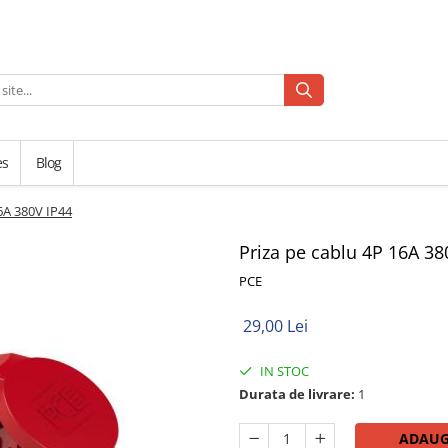
es
Blog
6A 380V IP44
Priza pe cablu 4P 16A 38
PCE
29,00 Lei
IN STOC
Durata de livrare:
1
ADAUG