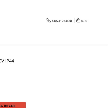
+40741263678
0,00
0V IP44
A IN COS