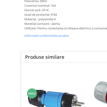
Frecventa: 50Hz
Distribuitoare
Curentul nominal: 16A
Numar poli: 2P+E
Prelungitoare
Grad de protectie: IP44
Material : polyamida 6
Role prelungitor
Maretial contacte : alama
Stechere
Utilizare: Pentru conectarea la reteaua electrica a consumato
Cuple
Informatii conformitate produs
Multiprize
Conector
Produse similare
Prize
Stechere ( fise )
Contactori
Elemente de comanda si semnalizare
Relee
Separatoare de sarcina
NOU
Stabilizatoare