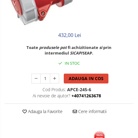
Litat
Neopren
Siliconice
432,00 Lei
Toate
produsele
pot
fi achizitionate
si
prin
intermediul
SICAP
/SEAP.
IN STOC
ADAUGA IN COS
Cod Produs:
APCE-245-6
Ai nevoie de ajutor?
+40741263678
Adauga la Favorite
Cere informatii