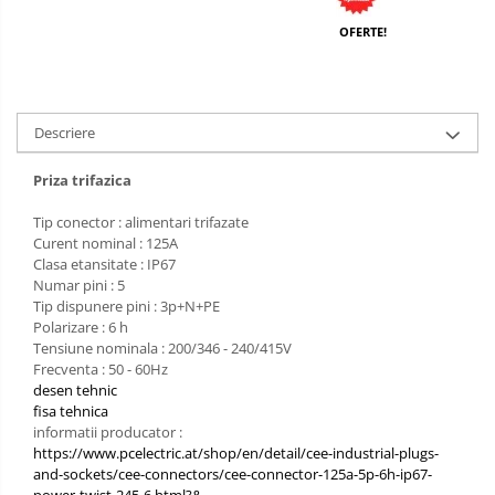
OFERTE!
Descriere
Priza trifazica
Tip conector : alimentari trifazate
Curent nominal : 125A
Clasa etansitate : IP67
Numar pini : 5
Tip dispunere pini : 3p+N+PE
Polarizare : 6 h
Tensiune nominala : 200/346 - 240/415V
Frecventa : 50 - 60Hz
desen tehnic
fisa tehnica
informatii producator :
https://www.pcelectric.at/shop/en/detail/cee-industrial-plugs-
and-sockets/cee-connectors/cee-connector-125a-5p-6h-ip67-
power-twist-245-6.html?&