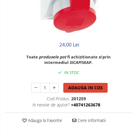
Litat
Neopren
Siliconice
24,00 Lei
Toate
produsele
pot
fi achizitionate
si
prin
intermediul
SICAP
/SEAP.
IN STOC
ADAUGA IN COS
Cod Produs:
201259
Ai nevoie de ajutor?
+40741263678
Adauga la Favorite
Cere informatii