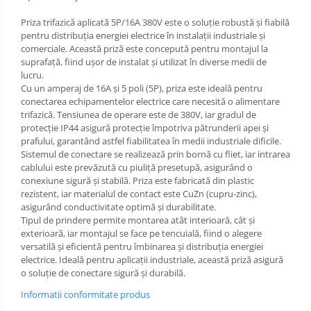
Priza trifazică aplicată 5P/16A 380V este o soluție robustă și fiabilă
pentru distribuția energiei electrice în instalații industriale și
comerciale. Această priză este concepută pentru montajul la
suprafață, fiind ușor de instalat și utilizat în diverse medii de
lucru.
Cu un amperaj de 16A și 5 poli (5P), priza este ideală pentru
conectarea echipamentelor electrice care necesită o alimentare
trifazică. Tensiunea de operare este de 380V, iar gradul de
protecție IP44 asigură protecție împotriva pătrunderii apei și
prafului, garantând astfel fiabilitatea în medii industriale dificile.
Sistemul de conectare se realizează prin bornă cu fliet, iar intrarea
cablului este prevăzută cu piuliță presetupă, asigurând o
conexiune sigură și stabilă. Priza este fabricată din plastic
rezistent, iar materialul de contact este CuZn (cupru-zinc),
asigurând conductivitate optimă și durabilitate.
Tipul de prindere permite montarea atât interioară, cât și
exterioară, iar montajul se face pe tencuială, fiind o alegere
versatilă și eficientă pentru îmbinarea și distribuția energiei
electrice. Ideală pentru aplicații industriale, această priză asigură
o soluție de conectare sigură și durabilă.
Informatii conformitate produs