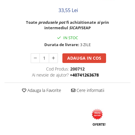
Neopren
33,55 Lei
Siliconice
Toate
produsele
pot
fi achizitionate
si
prin
intermediul
SICAP
/SEAP
IN STOC
Durata de livrare:
3 ZILE
ADAUGA IN COS
Cod Produs:
200712
Ai nevoie de ajutor?
+40741263678
Adauga la Favorite
Cere informatii
OFERTE!