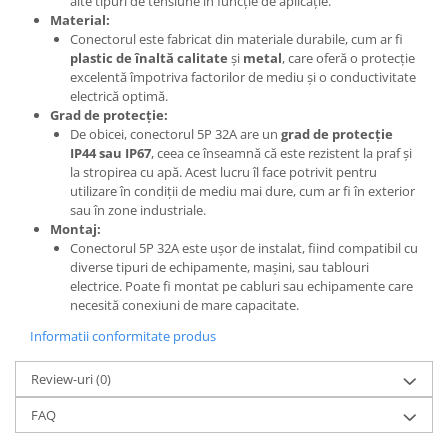
alte tipuri de tensiune în funcție de aplicație.
Material:
Conectorul este fabricat din materiale durabile, cum ar fi
plastic de înaltă calitate
și
metal
, care oferă o protecție
excelentă împotriva factorilor de mediu și o conductivitate
electrică optimă.
Grad de protecție:
De obicei, conectorul 5P 32A are un
grad de protecție
IP44 sau IP67
, ceea ce înseamnă că este rezistent la praf și
la stropirea cu apă. Acest lucru îl face potrivit pentru
utilizare în condiții de mediu mai dure, cum ar fi în exterior
sau în zone industriale.
Montaj:
Conectorul 5P 32A este ușor de instalat, fiind compatibil cu
diverse tipuri de echipamente, mașini, sau tablouri
electrice. Poate fi montat pe cabluri sau echipamente care
necesită conexiuni de mare capacitate.
Informatii conformitate produs
Review-uri
(0)
FAQ