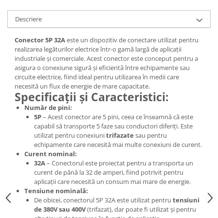
Descriere
Conector 5P 32A
este un dispozitiv de conectare utilizat pentru
realizarea legăturilor electrice într-o gamă largă de aplicații
industriale și comerciale. Acest conector este conceput pentru a
asigura o conexiune sigură și eficientă între echipamente sau
circuite electrice, fiind ideal pentru utilizarea în medii care
necesită un flux de energie de mare capacitate.
Specificații și Caracteristici:
Număr de pini:
5P
– Acest conector are 5 pini, ceea ce înseamnă că este
capabil să transporte 5 faze sau conductori diferiți. Este
utilizat pentru conexiuni
trifazate
sau pentru
echipamente care necesită mai multe conexiuni de curent.
Curent nominal:
32A
– Conectorul este proiectat pentru a transporta un
curent de până la 32 de amperi, fiind potrivit pentru
aplicații care necesită un consum mai mare de energie.
Tensiune nominală:
De obicei, conectorul 5P 32A este utilizat pentru
tensiuni
de 380V sau 400V
(trifazat), dar poate fi utilizat și pentru