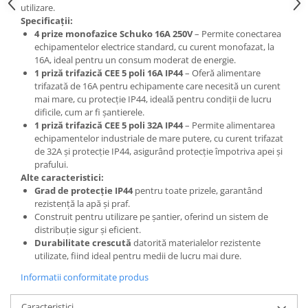
utilizare.
Specificații:
4 prize monofazice Schuko 16A 250V
– Permite conectarea
echipamentelor electrice standard, cu curent monofazat, la
16A, ideal pentru un consum moderat de energie.
1 priză trifazică CEE 5 poli 16A IP44
– Oferă alimentare
trifazată de 16A pentru echipamente care necesită un curent
mai mare, cu protecție IP44, ideală pentru condiții de lucru
dificile, cum ar fi șantierele.
1 priză trifazică CEE 5 poli 32A IP44
– Permite alimentarea
echipamentelor industriale de mare putere, cu curent trifazat
de 32A și protecție IP44, asigurând protecție împotriva apei și
prafului.
Alte caracteristici:
Grad de protecție IP44
pentru toate prizele, garantând
rezistență la apă și praf.
Construit pentru utilizare pe șantier, oferind un sistem de
distribuție sigur și eficient.
Durabilitate crescută
datorită materialelor rezistente
utilizate, fiind ideal pentru medii de lucru mai dure.
Informatii conformitate produs
Caracteristici