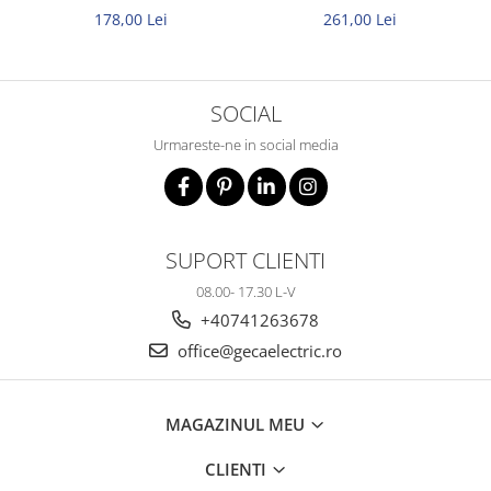
Titanex
Titanex 10m 3x2,5mm
178,00 Lei
261,00 Lei
SOCIAL
Urmareste-ne in social media
SUPORT CLIENTI
08.00- 17.30 L-V
+40741263678
office@gecaelectric.ro
MAGAZINUL MEU
CLIENTI