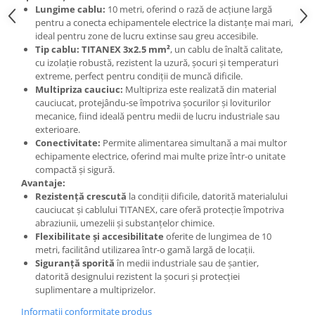
Lungime cablu:
10 metri, oferind o rază de acțiune largă
pentru a conecta echipamentele electrice la distanțe mai mari,
ideal pentru zone de lucru extinse sau greu accesibile.
Tip cablu:
TITANEX 3x2.5 mm²
, un cablu de înaltă calitate,
cu izolație robustă, rezistent la uzură, șocuri și temperaturi
extreme, perfect pentru condiții de muncă dificile.
Multipriza cauciuc:
Multipriza este realizată din material
cauciucat, protejându-se împotriva șocurilor și loviturilor
mecanice, fiind ideală pentru medii de lucru industriale sau
exterioare.
Conectivitate:
Permite alimentarea simultană a mai multor
echipamente electrice, oferind mai multe prize într-o unitate
compactă și sigură.
Avantaje:
Rezistență crescută
la condiții dificile, datorită materialului
cauciucat și cablului TITANEX, care oferă protecție împotriva
abraziunii, umezelii și substanțelor chimice.
Flexibilitate și accesibilitate
oferite de lungimea de 10
metri, facilitând utilizarea într-o gamă largă de locații.
Siguranță sporită
în medii industriale sau de șantier,
datorită designului rezistent la șocuri și protecției
suplimentare a multiprizelor.
Informatii conformitate produs