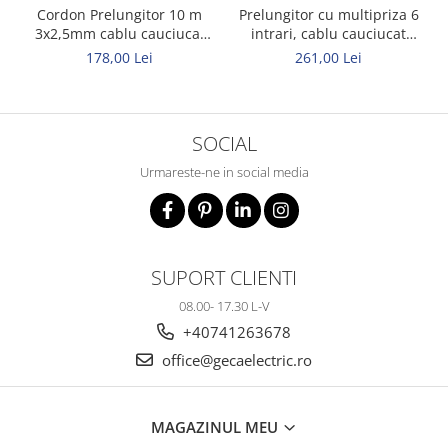
Cordon Prelungitor 10 m
Prelungitor cu multipriza 6
3x2,5mm cablu cauciucat
intrari, cablu cauciucat
Titanex
Titanex 10m 3x2,5mm
178,00 Lei
261,00 Lei
SOCIAL
Urmareste-ne in social media
SUPORT CLIENTI
08.00- 17.30 L-V
+40741263678
office@gecaelectric.ro
MAGAZINUL MEU