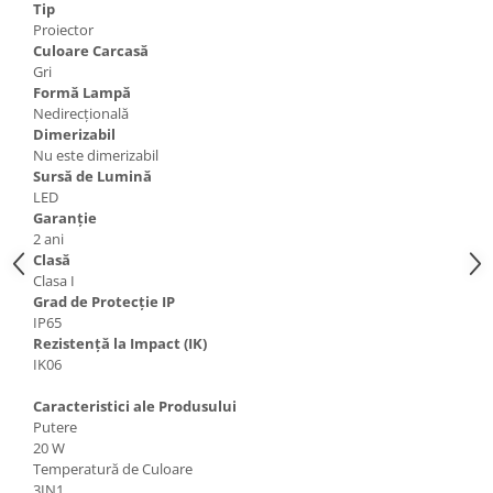
Tip
Proiector
Culoare Carcasă
Gri
Formă Lampă
Nedirecțională
Dimerizabil
Nu este dimerizabil
Sursă de Lumină
LED
Garanție
2 ani
Clasă
Clasa I
Grad de Protecție IP
IP65
Rezistență la Impact (IK)
IK06
Caracteristici ale Produsului
Putere
20 W
Temperatură de Culoare
3IN1