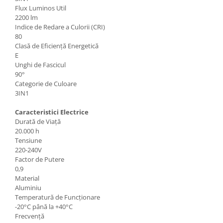
Flux Luminos Util
2200 lm
Indice de Redare a Culorii (CRI)
80
Clasă de Eficiență Energetică
E
Unghi de Fascicul
90°
Categorie de Culoare
3IN1
Caracteristici Electrice
Durată de Viață
20.000 h
Tensiune
220-240V
Factor de Putere
0,9
Material
Aluminiu
Temperatură de Funcționare
-20°C până la +40°C
Frecvență