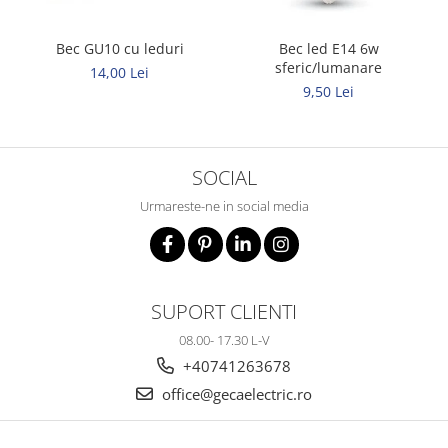
Bec GU10 cu leduri
Bec led E14 6w
sferic/lumanare
14,00 Lei
9,50 Lei
SOCIAL
Urmareste-ne in social media
SUPORT CLIENTI
08.00- 17.30 L-V
+40741263678
office@gecaelectric.ro