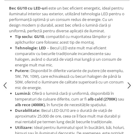
Bec GU10 cu LED-uri
este un bec eficient energetic, ideal pentru
iluminatul interior sau exterior, utilizând tehnologia LED pentru o
performanță optimă și un consum redus de energie. Cu un
design modern și durabil, acest bec oferă o lumină clară și
uniformă, perfectă pentru diverse aplicații de iluminat.
Tip soclu:
GU10
, compatibil cu majoritatea lămpilor și
aplichurilor care folosesc acest tip de montaj.
Tehnologie:
LED
– Becul LED este mult mai eficient
comparativ cu becurile tradiționale incandescente sau
halogen, având o durată de viață mai lungă și un consum de
energie mult mai mic.
Putere:
Disponibil în diferite variante de putere (de exemplu,
5W, 7W, 10W), care echivalează cu becuri halogen de până la
50W, oferind o iluminare de calitate superioară cu un consum
mic de energie.
Lumină:
Oferă o lumină clară și uniformă, disponibilă în
temperaturi de culoare diferite, cum ar fi
alb cald (2700K)
sau
alb rece (4000K)
, în funcție de necesitățile spațiului.
Durabilitate:
Becul LED GU10 are o durată de viață de
aproximativ 25.000 de ore, ceea ce îl face mult mai durabil și
mai rentabil pe termen lung decât becurile tradiționale.
Utilizare:
Ideal pentru iluminatul spot în bucătării, băi, holuri,
birouri sau în iluminatul decorativ. De asemenea, este potrivit