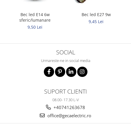
Bec led E14 6w
Bec led E27 9w
sferic/lumanare
9,45 Lei
9,50 Lei
SOCIAL
Urmareste-ne in social media
SUPORT CLIENTI
08.00- 17.30 L-V
+40741263678
office@gecaelectric.ro