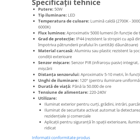
Specificații tehnice
Tuburi rigide
Putere:
50W
Tip iluminare:
LED
PRELUNGITOARE
Temperatura de culoare:
Lumină caldă (2700K - 3000
Distribuitoare
6000K)
Flux luminos:
Aproximativ 5000 lumeni (în funcție de t
Prelungitoare
Grad de protecție:
IP44 (rezistent la stropiri cu apă din
împotriva pătrunderii prafului în cantități dăunătoare)
Role prelungitor
Material carcasă:
Aluminiu sau plastic rezistent la șoc
MULTIPRIZE, STECHERE, CUPLE
condiții exterioare
Senzor mișcare:
Senzor PIR (infraroșu pasiv) integrat,
Stechere
mișcării
Cuple
Distanța senzorului:
Aproximativ 5-10 metri, în funcț
Unghi de iluminare:
120° (pentru iluminare uniformă
Multiprize
Durată de viață:
Până la 50.000 de ore
PRIZE SI FISE INDUSTRIALE
Tensiune de alimentare:
220-240V
Utilizare:
Conector
Iluminat exterior pentru curți, grădini, intrări, parcări
Prize
Iluminat de securitate activat automat la detectarea
rezidențiale și comerciale
Stechere ( fise )
Aplicații pentru siguranță în spații exterioare, ilum
ridicat
AUTOMATIZARI, PROTECTII SI COMANDA
Contactori
Informatii conformitate produs