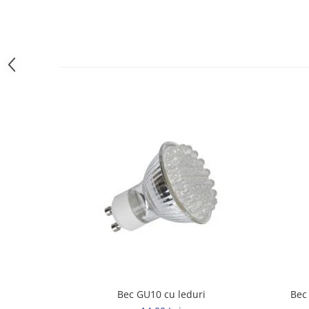
Elemente de comanda si semnalizare
Relee
Separatoare de sarcina
Stabilizatoare
Transformatoare
SIGURANTE AUTOMATE
MPR
Sigurante automate
CORPURI SI SURSE DE ILUMINAT
Corpuri iluminat exterior
Corpuri iluminat interior
Proiectoare
Surse de iluminat
TABLOURI SI ACCESORII
Bec GU10 cu leduri
Tablou organizare santier