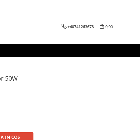
+40741263678
0,00
or 50W
A IN COS