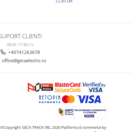
12,50 Lei
SUPORT CLIENTI
08.00- 17.30 L-V
+40741263678
office@gecaelectric.ro
©Copyright GECA TRACK SRL 2026
Platforma E-commerce by