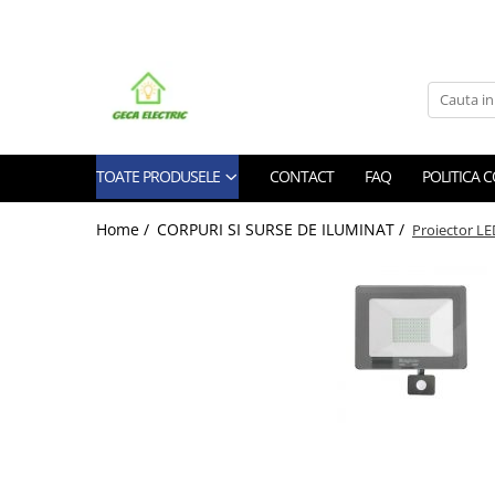
Toate Produsele
CABLURI SI CONDUCTORI
CABLURI
TOATE PRODUSELE
CONTACT
FAQ
POLITICA 
Energie
Flexibile
Home /
CORPURI SI SURSE DE ILUMINAT /
Proiector L
Siliconice
Date, telecomunicatii si telefonie
Alarma , incendii si securitate
Cablaje auto
Cablu solar
Coaxiale
Neopren
Rezistente la foc
CONDUCTORI