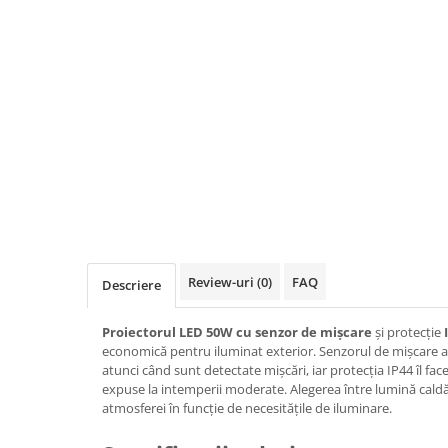
Rigid
Litat
Neopren
Siliconice
PRIZE SI INTRERUPATOARE
Accesorii prize / intrerupatoare
Aparataj Modular
Aparente
Clasice
ACCESORII INSTALATII ELECTRICE
Review-uri
(0)
FAQ
Descriere
Canal cablu metalic
Canal cablu PVC
Proiectorul LED 50W cu senzor de mișcare
și protecție
Conectica
economică pentru iluminat exterior. Senzorul de mișcare 
atunci când sunt detectate mișcări, iar protecția IP44 îl face
Doze
expuse la intemperii moderate. Alegerea între lumină cald
atmosferei în funcție de necesitățile de iluminare.
Elemente imbinare
Tuburi flexibile