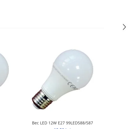
Bec LED 12W E27 99LED588/587
Bec l