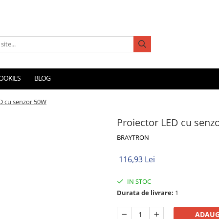
COOKIES
BLOG
ED cu senzor 50W
Proiector LED cu senz
BRAYTRON
116,93 Lei
IN STOC
Durata de livrare:
1
ADAUG