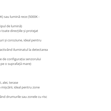
K) sau lumină rece (5000K -
ipul de lumină)
 toate direcțiile și protejat
uri și coroziune, ideal pentru
 activând iluminatul la detectarea
ie de configurația senzorului
 pe o suprafață mare)
, alei, terase
 mișcării, ideal pentru zone
inând drumurile sau zonele cu risc