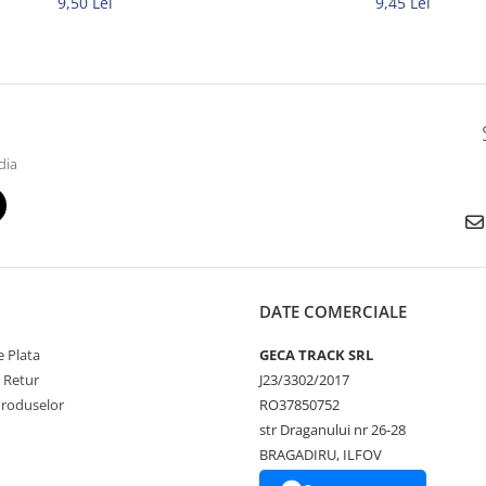
9,50 Lei
9,45 Lei
dia
DATE COMERCIALE
 Plata
GECA TRACK SRL
e Retur
J23/3302/2017
Produselor
RO37850752
str Draganului nr 26-28
BRAGADIRU, ILFOV