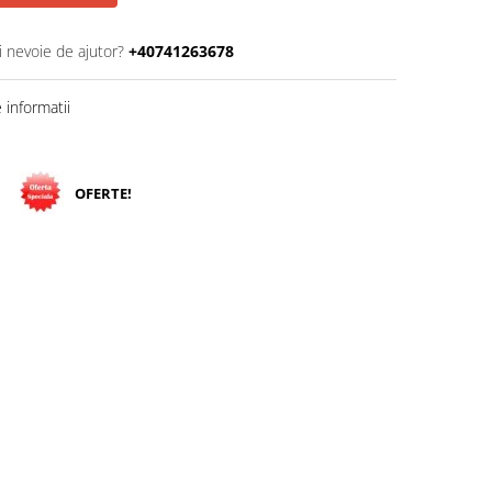
i nevoie de ajutor?
+40741263678
informatii
OFERTE!