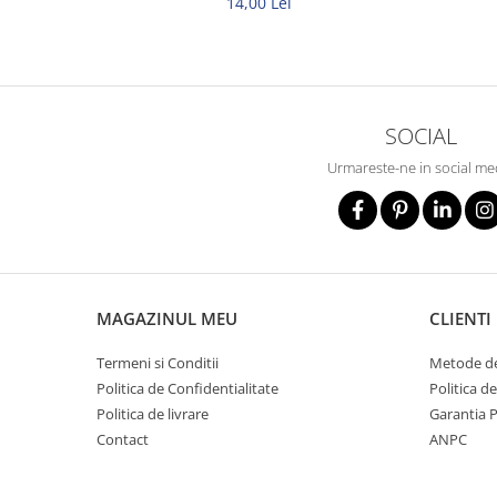
14,00 Lei
Metalice
Policarbonat
MATERIALE ELECTRICE DIVERSE
Diverse
SOCIAL
Scule
Urmareste-ne in social me
Senzori
Ventilatoare
MAGAZINUL MEU
CLIENTI
Termeni si Conditii
Metode de
Politica de Confidentialitate
Politica d
Politica de livrare
Garantia 
Contact
ANPC