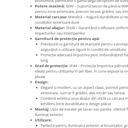
economice, permițând o gamă largă de opțiuni de ilum
Putere maximă:
60W – Suportă becuri de până la 60W,
Tuburi rigide
pentru zone exterioare, precum terase, grădini, sau intr
PRELUNGITOARE
Material carcasa:
Metalică – Asigură durabilitate și rez
condițiilor exterioare dure
Distribuitoare
Material abajur:
Sticlă – Garantând o difuzare uniform
Prelungitoare
impacturilor sau intemperiilor
Garnitură de protecție pentru apă:
Role prelungitor
Prevăzută cu garnitură de etanșare pentru a proteja 
asigurând o utilizare sigură în condiții de umiditate
MULTIPRIZE, STECHERE, CUPLE
Protecție adecvată împotriva ploii, îmbunătățind fi
Stechere
lung
Grad de protecție:
IP44 – Protecție împotriva pătrunder
Cuple
ideală pentru utilizarea în aer liber, în zone expuse la
Multiprize
ploaie
Design:
PRIZE SI FISE INDUSTRIALE
Elegant și modern, cu un aspect clasic, potrivit pentr
Conector
exterioare, cum ar fi grădini, alei, intrări sau terase
Combină estetica unui abajur din sticlă cu carcasa 
Prize
echilibru între durabilitate și design plăcut
Stechere ( fise )
Montaj:
Ușor de instalat pe tavan sau perete, oferind fle
iluminat exterior
AUTOMATIZARI, PROTECTII SI COMANDA
Utilizare:
Contactori
Perfectă pentru iluminatul exterior al locuințelor, gră