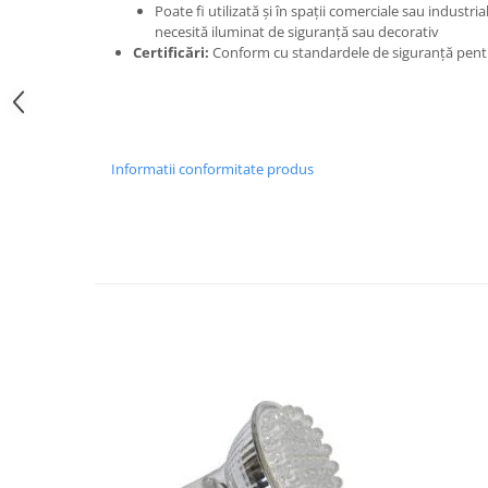
Poate fi utilizată și în spații comerciale sau industri
Elemente de comanda si semnalizare
necesită iluminat de siguranță sau decorativ
Certificări:
Conform cu standardele de siguranță pentru
Relee
Separatoare de sarcina
Stabilizatoare
Transformatoare
Informatii conformitate produs
SIGURANTE AUTOMATE
MPR
Sigurante automate
CORPURI SI SURSE DE ILUMINAT
Corpuri iluminat exterior
Corpuri iluminat interior
Proiectoare
Surse de iluminat
TABLOURI SI ACCESORII
Tablou organizare santier