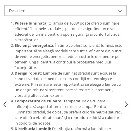
Descriere
Putere luminată:
O lampă de 100W poate oferi o iluminare
eficientă în zonele stradale și pietonale, asigurând un nivel
adecvat de lumină pentru a spori siguranța și confortul vizual
al trecătorilor.
Eficiență energetică:
În timp ce oferă suficientă lumină, este
important să se aleagă modele care sunt și eficiente din punct
de vedere energetic, pentru a reduce costurile de operare pe
termen lung și pentru a contribui la protejarea mediului
înconjurător.
Design robust:
Lampile de iluminat stradal sunt expuse la
condiții variate de mediu, inclusiv condiții meteorologice
extreme. Prin urmare, este important să se aleagă o lampă cu
un design robust și rezistent, care să reziste la intemperii,
vibrații și alte factori externi.
Temperatura de culoare:
Temperatura de culoare
influențează aspectul luminii emise de lampa. Pentru
iluminatul stradal, de obicei, se preferă culorile neutre sau reci,
care oferă o vizibilitate bună și o reproducre fidelă a culorilor
în condiții de noapte.
Distribuția luminii:
Distribuția uniformă a luminii este