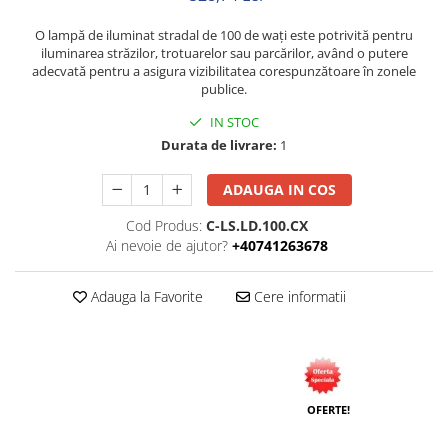
Neopren
O lampă de iluminat stradal de 100 de wați este potrivită pentru
Siliconice
iluminarea străzilor, trotuarelor sau parcărilor, având o putere
adecvată pentru a asigura vizibilitatea corespunzătoare în zonele
publice.
IN STOC
Durata de livrare:
1
ADAUGA IN COS
Cod Produs:
C-LS.LD.100.CX
Ai nevoie de ajutor?
+40741263678
Adauga la Favorite
Cere informatii
OFERTE!