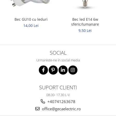
Bec GU10 cu leduri
Bec led E14 6w
sferic/lumanare
14,00 Lei
9,50 Lei
SOCIAL
Urmareste-ne in social media
SUPORT CLIENTI
08.00- 17.30 L-V
+40741263678
office@gecaelectric.ro