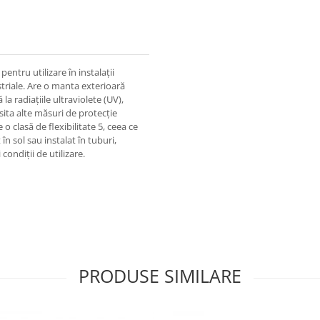
pentru utilizare în instalații
ustriale. Are o manta exterioară
la radiațiile ultraviolete (UV),
sita alte măsuri de protecție
 o clasă de flexibilitate 5, ceea ce
 în sol sau instalat în tuburi,
 condiții de utilizare.
PRODUSE SIMILARE