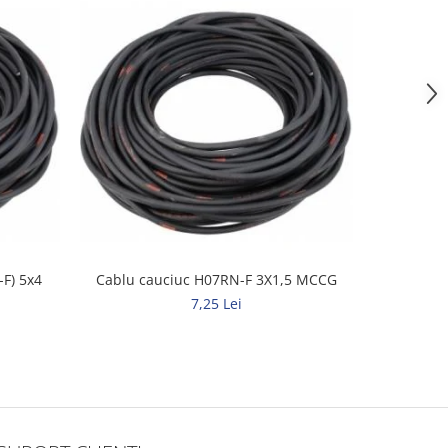
NOU
F) 5x4
Cablu cauciuc H07RN-F 3X1,5 MCCG
Cablu ca
7,25 Lei