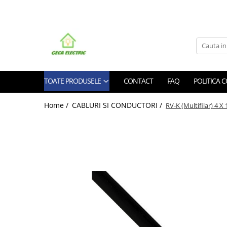
Toate Produsele
CABLURI SI CONDUCTORI
CABLURI
TOATE PRODUSELE
CONTACT
FAQ
POLITICA 
Energie
Flexibile
Home /
CABLURI SI CONDUCTORI /
RV-K (Multifilar) 4 X 
Siliconice
Date, telecomunicatii si telefonie
Alarma , incendii si securitate
Cablaje auto
Cablu solar
Coaxiale
Neopren
Rezistente la foc
CONDUCTORI