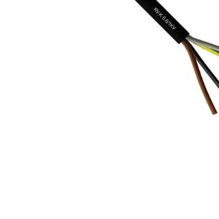
Rigid
Litat
Neopren
Siliconice
PRIZE SI INTRERUPATOARE
Accesorii prize / intrerupatoare
Aparataj Modular
Aparente
Clasice
ACCESORII INSTALATII ELECTRICE
Canal cablu metalic
Canal cablu PVC
Conectica
Doze
Elemente imbinare
Tuburi flexibile