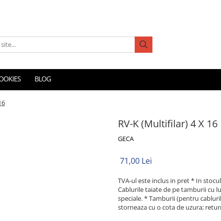
COOKIES
BLOG
16
RV-K (Multifilar) 4 X 16
GECA
71,00 Lei
TVA-ul este inclus in pret * In stocul 
Cablurile taiate de pe tamburii cu 
speciale. * Tamburii (pentru cabluril
storneaza cu o cota de uzura; retur