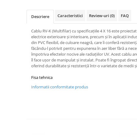
Tuburi rigide
Caracteristici
Review-uri
(0)
FAQ
Descriere
PRELUNGITOARE
Distribuitoare
Cablu RV-K (Multifilar) cu specificațiile 4 X 16 este proiectat 
Prelungitoare
electrice exterioare și interioare, precum și în aplicații ind
din PVC flexibil, de culoare neagră, care îi conferă rezistență 
Role prelungitor
făcându-l potrivit pentru expunerea în aer liber fără a nece
MULTIPRIZE, STECHERE, CUPLE
împotriva efectelor nocive ale radiațiilor UV. Acest cablu are
îl face ușor de manipulat și instalat. Poate fi îngropat direct
Stechere
oferind durabilitate și rezistență într-o varietate de medii și
Cuple
Fisa tehnica
Multiprize
Informatii conformitate produs
PRIZE SI FISE INDUSTRIALE
Conector
Prize
Stechere ( fise )
AUTOMATIZARI, PROTECTII SI COMANDA
Contactori