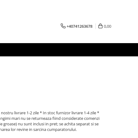
+40741263678
0,00
nostru livrare 1-2 zile * In stoc furnizor livrare 1-4 zile *
lungimi mari nu se returneaza fiind considerate comenzi
e groase) nu sunt inclusi in pret; se achita separat si se
narea lor revine in sarcina cumparatorului.