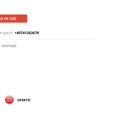
A IN COS
e ajutor?
+40741263678
informatii
OFERTE!