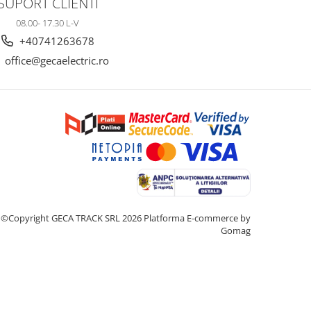
SUPORT CLIENTI
08.00- 17.30 L-V
+40741263678
office@gecaelectric.ro
©Copyright GECA TRACK SRL 2026
Platforma E-commerce by
Gomag