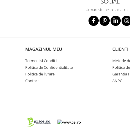
SOCIAL
Metalice
Urmareste-ne in social me
Policarbonat
MATERIALE ELECTRICE DIVERSE
Diverse
Scule
MAGAZINUL MEU
CLIENTI
Senzori
Ventilatoare
Termeni si Conditii
Metode de
Politica de Confidentialitate
Politica d
Politica de livrare
Garantia 
Contact
ANPC