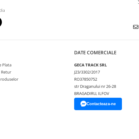
dia
DATE COMERCIALE
 Plata
GECA TRACK SRL
e Retur
J23/3302/2017
Produselor
RO37850752
str Draganului nr 26-28
BRAGADIRU, ILFOV
Contacteaza-ne