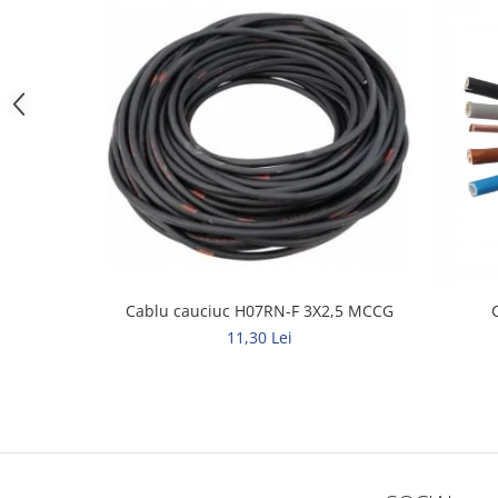
Elemente de comanda si semnalizare
Relee
Separatoare de sarcina
Stabilizatoare
Transformatoare
SIGURANTE AUTOMATE
MPR
Sigurante automate
CORPURI SI SURSE DE ILUMINAT
Cablu cauciuc H07RN-F 3X2,5 MCCG
Corpuri iluminat exterior
11,30 Lei
Corpuri iluminat interior
Proiectoare
Surse de iluminat
TABLOURI SI ACCESORII
Tablou organizare santier