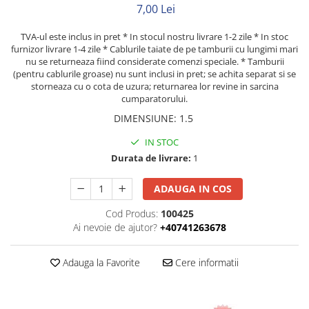
7,00 Lei
Neopren
Siliconice
TVA-ul este inclus in pret * In stocul nostru livrare 1-2 zile * In stoc
furnizor livrare 1-4 zile * Cablurile taiate de pe tamburii cu lungimi mari
nu se returneaza fiind considerate comenzi speciale. * Tamburii
(pentru cablurile groase) nu sunt inclusi in pret; se achita separat si se
storneaza cu o cota de uzura; returnarea lor revine in sarcina
cumparatorului.
DIMENSIUNE
:
1.5
IN STOC
Durata de livrare:
1
ADAUGA IN COS
Cod Produs:
100425
Ai nevoie de ajutor?
+40741263678
Adauga la Favorite
Cere informatii