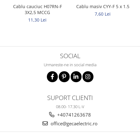
Cablu cauciuc H07RN-F
Cablu masiv CYY-F 5 x 1.5
3X2,5 MCCG
7,60 Lei
11,30 Lei
SOCIAL
Urmareste-ne in social media
SUPORT CLIENTI
08.00- 17.30 L-V
+40741263678
office@gecaelectric.ro