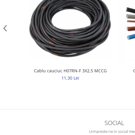
Elemente de comanda si semnalizare
Relee
Separatoare de sarcina
Stabilizatoare
Transformatoare
SIGURANTE AUTOMATE
MPR
Sigurante automate
Cablu cauciuc H07RN-F 3X2,5 MCCG
11,30 Lei
CORPURI SI SURSE DE ILUMINAT
Corpuri iluminat exterior
Corpuri iluminat interior
Proiectoare
Surse de iluminat
SOCIAL
TABLOURI SI ACCESORII
Urmareste-ne in social me
Tablou organizare santier