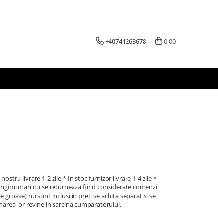
+40741263678
0,00
nostru livrare 1-2 zile * In stoc furnizor livrare 1-4 zile *
lungimi mari nu se returneaza fiind considerate comenzi
e groase) nu sunt inclusi in pret; se achita separat si se
narea lor revine in sarcina cumparatorului.