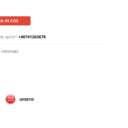
A IN COS
de ajutor?
+40741263678
informatii
OFERTE!