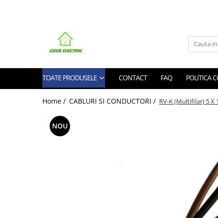
Toate Produsele
CABLURI SI CONDUCTORI
CABLURI
TOATE PRODUSELE
CONTACT
FAQ
POLITICA 
Energie
Flexibile
Home /
CABLURI SI CONDUCTORI /
RV-K (Multifilar) 5 X 
Siliconice
Date, telecomunicatii si telefonie
NOU
Alarma , incendii si securitate
Cablaje auto
Cablu solar
Coaxiale
Neopren
Rezistente la foc
CONDUCTORI