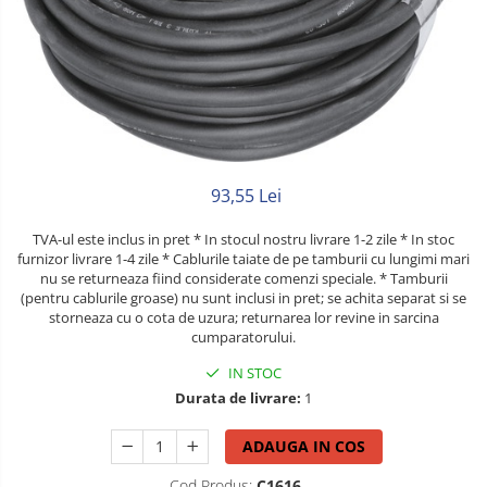
Litat
Neopren
Siliconice
93,55 Lei
TVA-ul este inclus in pret * In stocul nostru livrare 1-2 zile * In stoc
furnizor livrare 1-4 zile * Cablurile taiate de pe tamburii cu lungimi mari
nu se returneaza fiind considerate comenzi speciale. * Tamburii
(pentru cablurile groase) nu sunt inclusi in pret; se achita separat si se
storneaza cu o cota de uzura; returnarea lor revine in sarcina
cumparatorului.
IN STOC
Durata de livrare:
1
ADAUGA IN COS
Cod Produs:
C1616