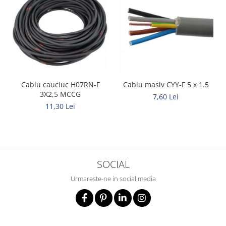
Metalice
Policarbonat
MATERIALE ELECTRICE DIVERSE
Diverse
Scule
Cablu cauciuc H07RN-F
Cablu masiv CYY-F 5 x 1.5
Senzori
3X2,5 MCCG
7,60 Lei
Ventilatoare
11,30 Lei
SOCIAL
Urmareste-ne in social media