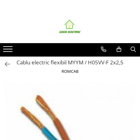
Toate Produsele
CABLURI SI CONDUCTORI
CABLURI
Energie
Flexibile
Cablu electric flexibil MYYM / H05VV-F 2x2,5
Siliconice
ROMCAB
Date, telecomunicatii si telefonie
Alarma , incendii si securitate
Cablaje auto
Cablu solar
Coaxiale
Neopren
Rezistente la foc
CONDUCTORI