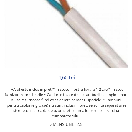
Rigid
Litat
Neopren
Siliconice
PRIZE SI INTRERUPATOARE
Accesorii prize / intrerupatoare
Aparataj Modular
Aparente
Clasice
ACCESORII INSTALATII ELECTRICE
4,60 Lei
Canal cablu metalic
TVA-ul este inclus in pret * In stocul nostru livrare 1-2 zile * In stoc
Canal cablu PVC
furnizor livrare 1-4 zile * Cablurile taiate de pe tamburii cu lungimi mari
nu se returneaza fiind considerate comenzi speciale. * Tamburii
Conectica
(pentru cablurile groase) nu sunt inclusi in pret; se achita separat si se
storneaza cu o cota de uzura; returnarea lor revine in sarcina
Doze
cumparatorului.
Elemente imbinare
DIMENSIUNE
:
2.5
Tuburi flexibile