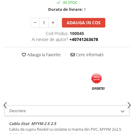
IN STOC
Tuburi rigide
Durata de livrare:
1
PRELUNGITOARE
ADAUGA IN COS
Distribuitoare
Cod Produs:
100045
Prelungitoare
Ai nevoie de ajutor?
+40741263678
Role prelungitor
MULTIPRIZE, STECHERE, CUPLE
Adauga la Favorite
Cere informatii
Stechere
Cuple
Multiprize
PRIZE SI FISE INDUSTRIALE
OFERTE!
Conector
Prize
Descriere
Stechere ( fise )
AUTOMATIZARI, PROTECTII SI COMANDA
Cablu litat MYYM 2 X 2.5
Cablu de cupru flexibil cu izolatie si manta din PVC, MYYM 2x2.5
Contactori