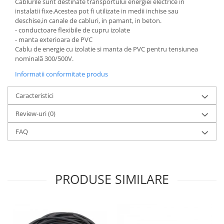
Cablurile sunt destinate transportului energiei electrice in
Elemente de comanda si semnalizare
instalatii fixe.Acestea pot fi utilizate in medii inchise sau
deschise,in canale de cabluri, in pamant, in beton.
Relee
- conductoare flexibile de cupru izolate
- manta exterioara de PVC
Separatoare de sarcina
Cablu de energie cu izolatie si manta de PVC pentru tensiunea
Stabilizatoare
nominalã 300/500V.
Transformatoare
Informatii conformitate produs
SIGURANTE AUTOMATE
Caracteristici
MPR
Review-uri
(0)
Sigurante automate
FAQ
CORPURI SI SURSE DE ILUMINAT
Corpuri iluminat exterior
Corpuri iluminat interior
PRODUSE SIMILARE
Proiectoare
Surse de iluminat
TABLOURI SI ACCESORII
Tablou organizare santier