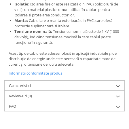
Izolație:
Izolarea firelor este realizată din PVC (policlorură de
Elemente de comanda si semnalizare
vinil), un material plastic comun utilizat în cabluri pentru
izolarea și protejarea conductorilor.
Relee
Manta:
Cablul are o manta exterioară din PVC, care oferă
Separatoare de sarcina
protecție suplimentară și izolare.
Tensiune nominală:
Tensiunea nominală este de 1 kV (1000
Stabilizatoare
de volți), indicând tensiunea maximă la care cablul poate
Transformatoare
funcționa în siguranță.
SIGURANTE AUTOMATE
Acest tip de cablu este adesea folosit în aplicații industriale și de
MPR
distribuție de energie unde este necesară o capacitate mare de
curent și o tensiune de lucru adecvată.
Sigurante automate
Informatii conformitate produs
CORPURI SI SURSE DE ILUMINAT
Corpuri iluminat exterior
Caracteristici
Corpuri iluminat interior
Review-uri
(0)
Proiectoare
FAQ
Surse de iluminat
TABLOURI SI ACCESORII
Tablou organizare santier