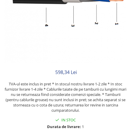
Rigid
Litat
Neopren
Siliconice
PRIZE SI INTRERUPATOARE
Accesorii prize / intrerupatoare
Aparataj Modular
Aparente
Clasice
598,34 Lei
ACCESORII INSTALATII ELECTRICE
Canal cablu metalic
TVA-ul este inclus in pret * In stocul nostru livrare 1-2 zile * In stoc
furnizor livrare 1-4 zile * Cablurile taiate de pe tamburii cu lungimi mari
Canal cablu PVC
nu se returneaza fiind considerate comenzi speciale. * Tamburii
(pentru cablurile groase) nu sunt inclusi in pret; se achita separat si se
Conectica
storneaza cu o cota de uzura; returnarea lor revine in sarcina
cumparatorului.
Doze
IN STOC
Elemente imbinare
Durata de livrare:
1
Tuburi flexibile