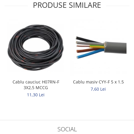
PRODUSE SIMILARE
Metalice
Policarbonat
MATERIALE ELECTRICE DIVERSE
Diverse
Scule
Senzori
Ventilatoare
Cablu cauciuc H07RN-F
Cablu masiv CYY-F 5 x 1.5
3X2,5 MCCG
7,60 Lei
11,30 Lei
SOCIAL