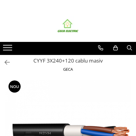
Toate Produsele
CABLURI SI CONDUCTORI
CABLURI
Energie
Flexibile
CYYF 3X240+120 cablu masiv
Siliconice
GECA
Date, telecomunicatii si telefonie
Alarma , incendii si securitate
NOU
Cablaje auto
Cablu solar
Coaxiale
Neopren
Rezistente la foc
CONDUCTORI