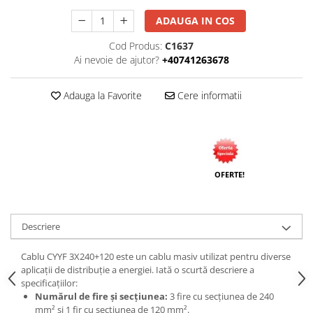
Tuburi rigide
ADAUGA IN COS
PRELUNGITOARE
Cod Produs:
C1637
Distribuitoare
Ai nevoie de ajutor?
+40741263678
Prelungitoare
Adauga la Favorite
Cere informatii
Role prelungitor
MULTIPRIZE, STECHERE, CUPLE
Stechere
Cuple
OFERTE!
Multiprize
PRIZE SI FISE INDUSTRIALE
Conector
Descriere
Prize
Cablu CYYF 3X240+120 este un cablu masiv utilizat pentru diverse
Stechere ( fise )
aplicații de distribuție a energiei. Iată o scurtă descriere a
specificațiilor:
AUTOMATIZARI, PROTECTII SI COMANDA
Numărul de fire și secțiunea:
3 fire cu secțiunea de 240
Contactori
mm² și 1 fir cu secțiunea de 120 mm².