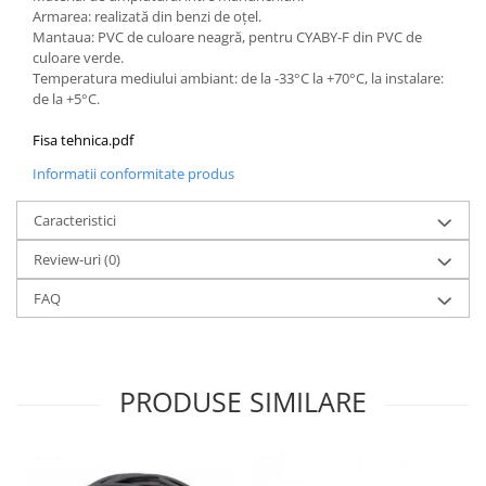
Armarea: realizată din benzi de oţel.
Elemente de comanda si semnalizare
Mantaua: PVC de culoare neagră, pentru CYABY-F din PVC de
Relee
culoare verde.
Temperatura mediului ambiant: de la -33°C la +70°C, la instalare:
Separatoare de sarcina
de la +5°C.
Stabilizatoare
Fisa tehnica.pdf
Transformatoare
Informatii conformitate produs
SIGURANTE AUTOMATE
MPR
Caracteristici
Sigurante automate
Review-uri
(0)
CORPURI SI SURSE DE ILUMINAT
FAQ
Corpuri iluminat exterior
Corpuri iluminat interior
Proiectoare
PRODUSE SIMILARE
Surse de iluminat
TABLOURI SI ACCESORII
Tablou organizare santier