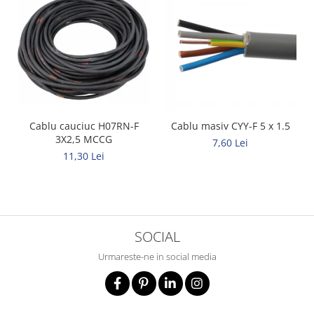
Metalice
Policarbonat
MATERIALE ELECTRICE DIVERSE
Diverse
Scule
Senzori
Cablu cauciuc H07RN-F
Cablu masiv CYY-F 5 x 1.5
3X2,5 MCCG
7,60 Lei
Ventilatoare
11,30 Lei
SOCIAL
Urmareste-ne in social media