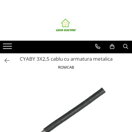
Toate Produsele
CABLURI SI CONDUCTORI
CABLURI
Energie
Flexibile
CYABY 3X2,5 cablu cu armatura metalica
Siliconice
ROMCAB
Date, telecomunicatii si telefonie
Alarma , incendii si securitate
Cablaje auto
Cablu solar
Coaxiale
Neopren
Rezistente la foc
CONDUCTORI