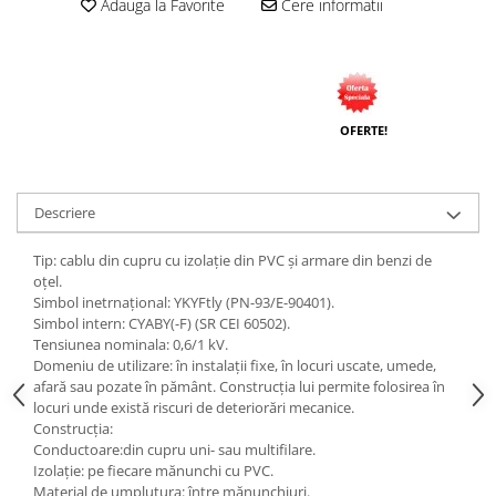
Adauga la Favorite
Cere informatii
Tuburi rigide
PRELUNGITOARE
Distribuitoare
Prelungitoare
OFERTE!
Role prelungitor
MULTIPRIZE, STECHERE, CUPLE
Descriere
Stechere
Cuple
Tip: cablu din cupru cu izolaţie din PVC şi armare din benzi de
oţel.
Multiprize
Simbol inetrnaţional: YKYFtly (PN-93/E-90401).
Simbol intern: CYABY(-F) (SR CEI 60502).
PRIZE SI FISE INDUSTRIALE
Tensiunea nominala: 0,6/1 kV.
Conector
Domeniu de utilizare: în instalaţii fixe, în locuri uscate, umede,
afară sau pozate în pământ. Construcţia lui permite folosirea în
Prize
locuri unde există riscuri de deteriorări mecanice.
Stechere ( fise )
Construcţia:
Conductoare:din cupru uni- sau multifilare.
AUTOMATIZARI, PROTECTII SI COMANDA
Izolaţie: pe fiecare mănunchi cu PVC.
Contactori
Material de umplutura: între mănunchiuri.