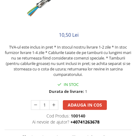
Rigid
Litat
Neopren
Siliconice
PRIZE SI INTRERUPATOARE
10,50 Lei
Accesorii prize / intrerupatoare
TVA-ul este inclus in pret * In stocul nostru livrare 1-2 zile * In stoc
Aparataj Modular
furnizor livrare 1-4 zile * Cablurile taiate de pe tamburii cu lungimi mari
nu se returneaza fiind considerate comenzi speciale. * Tamburii
Aparente
(pentru cablurile groase) nu sunt inclusi in pret; se achita separat si se
storneaza cu o cota de uzura; returnarea lor revine in sarcina
Clasice
cumparatorului.
ACCESORII INSTALATII ELECTRICE
IN STOC
Canal cablu metalic
Durata de livrare:
1
Canal cablu PVC
ADAUGA IN COS
Conectica
Doze
Cod Produs:
100140
Ai nevoie de ajutor?
+40741263678
Elemente imbinare
Tuburi flexibile