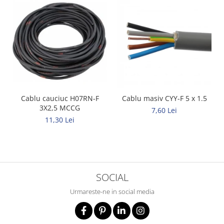
Metalice
Policarbonat
MATERIALE ELECTRICE DIVERSE
Diverse
Scule
Senzori
Cablu cauciuc H07RN-F
Cablu masiv CYY-F 5 x 1.5
Ventilatoare
3X2,5 MCCG
7,60 Lei
11,30 Lei
SOCIAL
Urmareste-ne in social media