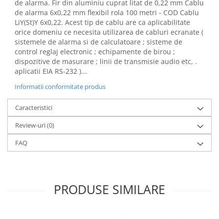
de alarma. Fir din aluminiu cuprat litat de 0,22 mm Cablu
Elemente de comanda si semnalizare
de alarma 6x0,22 mm flexibil rola 100 metri - COD Cablu
LiY(St)Y 6x0,22. Acest tip de cablu are ca aplicabilitate
Relee
orice domeniu ce necesita utilizarea de cabluri ecranate (
Separatoare de sarcina
sistemele de alarma si de calculatoare ; sisteme de
control reglaj electronic ; echipamente de birou ;
Stabilizatoare
dispozitive de masurare ; linii de transmisie audio etc, .
aplicatii EIA RS-232 )...
Transformatoare
SIGURANTE AUTOMATE
Informatii conformitate produs
MPR
Caracteristici
Sigurante automate
Review-uri
(0)
CORPURI SI SURSE DE ILUMINAT
Corpuri iluminat exterior
FAQ
Corpuri iluminat interior
Proiectoare
PRODUSE SIMILARE
Surse de iluminat
TABLOURI SI ACCESORII
Tablou organizare santier