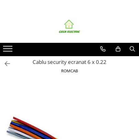
Toate Produsele
CABLURI SI CONDUCTORI
CABLURI
Energie
Flexibile
Cablu security ecranat 6 x 0.22
Siliconice
ROMCAB
Date, telecomunicatii si telefonie
Alarma , incendii si securitate
Cablaje auto
Cablu solar
Coaxiale
Neopren
Rezistente la foc
CONDUCTORI