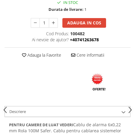
IN STOC
Tuburi rigide
Durata de livrare:
1
PRELUNGITOARE
ADAUGA IN COS
Distribuitoare
Cod Produs:
100482
Prelungitoare
Ai nevoie de ajutor?
+40741263678
Role prelungitor
MULTIPRIZE, STECHERE, CUPLE
Adauga la Favorite
Cere informatii
Stechere
Cuple
Multiprize
PRIZE SI FISE INDUSTRIALE
OFERTE!
Conector
Prize
Descriere
Stechere ( fise )
AUTOMATIZARI, PROTECTII SI COMANDA
Cablu de alarma 6x0,22
PENTRU CAMERE DE LUAT VEDERI
mm Rola 100M Safer. Cablu pentru cablarea sistemelor
Contactori