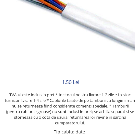
Rigid
Litat
Neopren
Siliconice
PRIZE SI INTRERUPATOARE
Accesorii prize / intrerupatoare
Aparataj Modular
Aparente
Clasice
ACCESORII INSTALATII ELECTRICE
1,50 Lei
Canal cablu metalic
TVA-ul este inclus in pret * In stocul nostru livrare 1-2 zile * In stoc
Canal cablu PVC
furnizor livrare 1-4 zile * Cablurile taiate de pe tamburii cu lungimi mari
nu se returneaza fiind considerate comenzi speciale. * Tamburii
Conectica
(pentru cablurile groase) nu sunt inclusi in pret; se achita separat si se
storneaza cu o cota de uzura; returnarea lor revine in sarcina
Doze
cumparatorului.
Elemente imbinare
Tip cablu
:
date
Tuburi flexibile