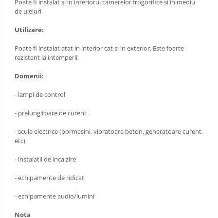
Poate fi instalat si in interiorul camerelor frogorifice si in mediu
de uleiuri
Utilizare:
Poate fi instalat atat in interior cat si in exterior. Este foarte
rezistent la intemperii.
Domenii:
- lampi de control
- prelungitoare de curent
- scule electrice (bormasini, vibratoare beton, generatoare curent,
etc)
- instalatii de incalzire
- echipamente de ridicat
- echipamente audio/lumini
Nota