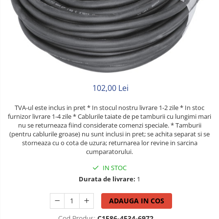
Litat
Neopren
Siliconice
102,00 Lei
TVA-ul este inclus in pret * In stocul nostru livrare 1-2 zile * In stoc
furnizor livrare 1-4 zile * Cablurile taiate de pe tamburii cu lungimi mari
nu se returneaza fiind considerate comenzi speciale. * Tamburii
(pentru cablurile groase) nu sunt inclusi in pret; se achita separat si se
storneaza cu o cota de uzura; returnarea lor revine in sarcina
cumparatorului.
IN STOC
Durata de livrare:
1
ADAUGA IN COS
Cod Produs:
C1586-4534-6972