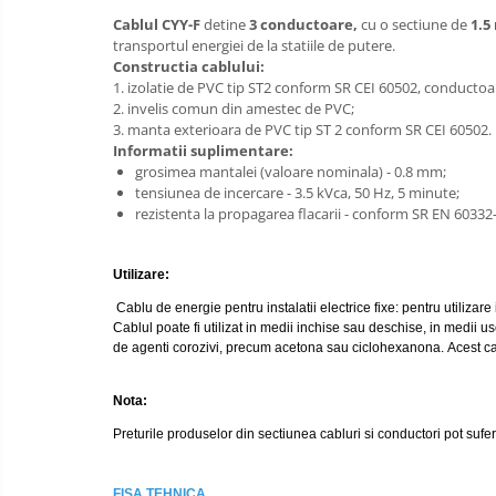
Distribuitoare
Cablul CYY-F
detine
3 conductoare,
cu o sectiune de
1.
transportul energiei de la statiile de putere.
Prelungitoare
Constructia cablului:
1. izolatie de PVC tip ST2 conform SR CEI 60502, conductoa
Role prelungitor
2. invelis comun din amestec de PVC;
Stechere
3. manta exterioara de PVC tip ST 2 conform SR CEI 60502.
Informatii suplimentare:
Cuple
grosimea mantalei (valoare nominala) - 0.8 mm;
Multiprize
tensiunea de incercare - 3.5 kVca, 50 Hz, 5 minute;
rezistenta la propagarea flacarii - conform SR EN 60332
Conector
Prize
Utilizare:
Stechere ( fise )
Cablu de energie pentru instalatii electrice fixe: pentru utilizare
Contactori
Cablul poate fi utilizat in medii inchise sau deschise, in medii
de agenti corozivi, precum acetona sau ciclohexanona. Acest cabl
Elemente de comanda si semnalizare
Relee
Nota:
Separatoare de sarcina
Preturile produselor din sectiunea cabluri si conductori pot suferi
Stabilizatoare
FISA TEHNICA