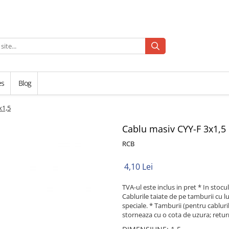
es
Blog
x1,5
Cablu masiv CYY-F 3x1,5
RCB
4,10 Lei
TVA-ul este inclus in pret * In stocul 
Cablurile taiate de pe tamburii cu 
speciale. * Tamburii (pentru cabluril
storneaza cu o cota de uzura; retur