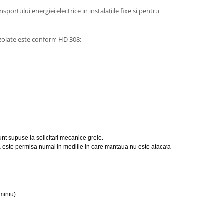
nsportului energiei electrice in instalatiile fixe si pentru
izolate este conform HD 308;
 sunt supuse la solicitari mecanice grele.
uia este permisa numai in mediile in care mantaua nu este atacata
miniu).