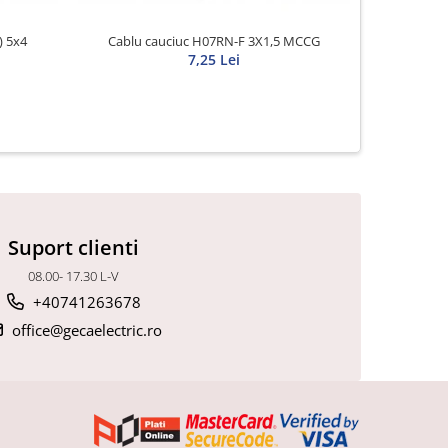
) 5x4
Cablu cauciuc H07RN-F 3X1,5 MCCG
Cablu c
7,25 Lei
Suport clienti
08.00- 17.30 L-V
+40741263678
office@gecaelectric.ro