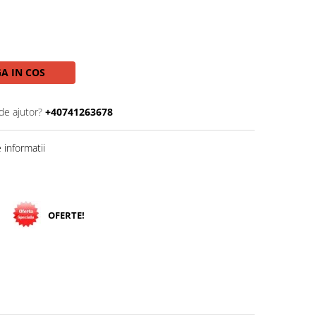
A IN COS
de ajutor?
+40741263678
informatii
OFERTE!