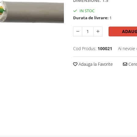
DIMENSIUNE
:
1.5
IN STOC
Durata de livrare:
1
ADAUG
Cod Produs:
100021
Ai nevoie 
Adauga la Favorite
Cere 