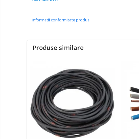
Transformatoare
MPR
Informatii conformitate produs
Sigurante automate
Corpuri iluminat exterior
Corpuri iluminat interior
Produse similare
Proiectoare
Surse de iluminat
Tablou organizare santier
Metalice
Policarbonat
Diverse
Scule
Senzori
Ventilatoare