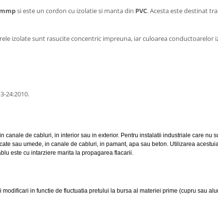
5 mmp
si este un cordon cu izolatie si manta din
PVC
. Acesta este destinat tra
rele izolate sunt rasucite concentric impreuna, iar culoarea conductoarelor 
-3-24:2010.
 in canale de cabluri, in interior sau in exterior. Pentru instalatii industriale care nu
 uscate sau umede, in canale de cabluri, in pamant, apa sau beton. Utilizarea acest
u este cu intarziere marita la propagarea flacarii.
 modificari in functie de fluctuatia pretului la bursa al materiei prime (cupru sau alu