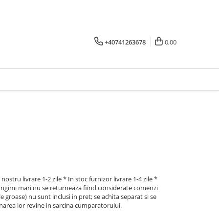
+40741263678
0,00
nostru livrare 1-2 zile * In stoc furnizor livrare 1-4 zile *
lungimi mari nu se returneaza fiind considerate comenzi
e groase) nu sunt inclusi in pret; se achita separat si se
narea lor revine in sarcina cumparatorului.