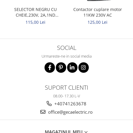
SELECTOR NEGRU CU
Contactor cuplare motor
CHEIE,230V, 2A,1ND
11KW 230V AC
XB5AG21 SCHNEIDER
115,00 Lei
125,00 Lei
SOCIAL
Urmareste-ne in social media
SUPORT CLIENTI
08.00- 17.30 L-V
+40741263678
office@gecaelectric.ro
MAGAZINUL MEU