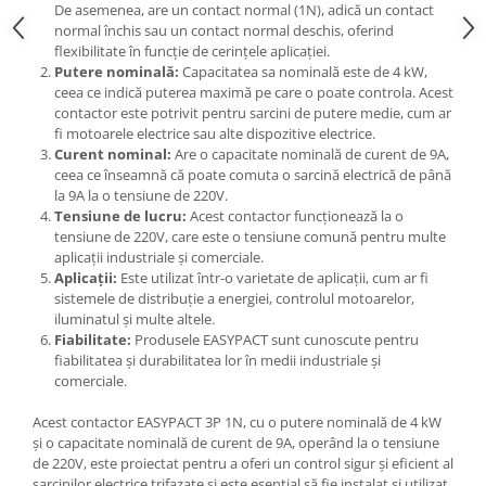
De asemenea, are un contact normal (1N), adică un contact
normal închis sau un contact normal deschis, oferind
flexibilitate în funcție de cerințele aplicației.
Putere nominală:
Capacitatea sa nominală este de 4 kW,
ceea ce indică puterea maximă pe care o poate controla. Acest
contactor este potrivit pentru sarcini de putere medie, cum ar
fi motoarele electrice sau alte dispozitive electrice.
Curent nominal:
Are o capacitate nominală de curent de 9A,
ceea ce înseamnă că poate comuta o sarcină electrică de până
la 9A la o tensiune de 220V.
Tensiune de lucru:
Acest contactor funcționează la o
tensiune de 220V, care este o tensiune comună pentru multe
aplicații industriale și comerciale.
Aplicații:
Este utilizat într-o varietate de aplicații, cum ar fi
sistemele de distribuție a energiei, controlul motoarelor,
iluminatul și multe altele.
Fiabilitate:
Produsele EASYPACT sunt cunoscute pentru
fiabilitatea și durabilitatea lor în medii industriale și
comerciale.
Acest contactor EASYPACT 3P 1N, cu o putere nominală de 4 kW
și o capacitate nominală de curent de 9A, operând la o tensiune
de 220V, este proiectat pentru a oferi un control sigur și eficient al
sarcinilor electrice trifazate și este esențial să fie instalat și utilizat