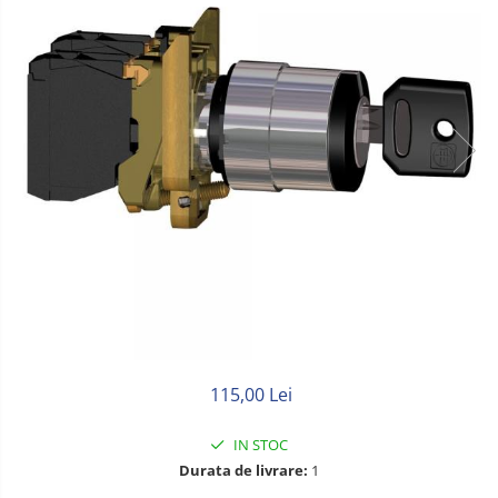
Litat
Neopren
Siliconice
115,00 Lei
IN STOC
Durata de livrare:
1