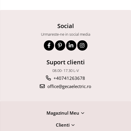
Social
Urmareste-ne in social media
Suport clienti
08.00- 17.30 L-V
+40741263678
office@gecaelectric.ro
Magazinul Meu
Clienti