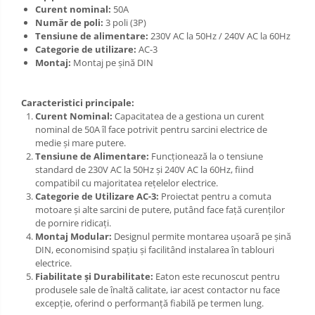
Curent nominal:
50A
Număr de poli:
3 poli (3P)
Tensiune de alimentare:
230V AC la 50Hz / 240V AC la 60Hz
Categorie de utilizare:
AC-3
Montaj:
Montaj pe șină DIN
Caracteristici principale:
Curent Nominal:
Capacitatea de a gestiona un curent
nominal de 50A îl face potrivit pentru sarcini electrice de
medie și mare putere.
Tensiune de Alimentare:
Funcționează la o tensiune
standard de 230V AC la 50Hz și 240V AC la 60Hz, fiind
compatibil cu majoritatea rețelelor electrice.
Categorie de Utilizare AC-3:
Proiectat pentru a comuta
motoare și alte sarcini de putere, putând face față curenților
de pornire ridicați.
Montaj Modular:
Designul permite montarea ușoară pe șină
DIN, economisind spațiu și facilitând instalarea în tablouri
electrice.
Fiabilitate și Durabilitate:
Eaton este recunoscut pentru
produsele sale de înaltă calitate, iar acest contactor nu face
excepție, oferind o performanță fiabilă pe termen lung.