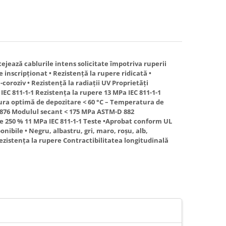
ejează cablurile intens solicitate împotriva ruperii
e inscripţionat • Rezistenţă la rupere ridicată •
n-coroziv • Rezistenţă la radiaţii UV Proprietăţi
IEC 811-1-1 Rezistenţa la rupere 13 MPa IEC 811-1-1
tura optimă de depozitare < 60 °C – Temperatura de
D 876 Modulul secant < 175 MPa ASTM-D 882
ere 250 % 11 MPa IEC 811-1-1 Teste •Aprobat conform UL
onibile • Negru, albastru, gri, maro, roşu, alb,
ezistenţa la rupere Contractibilitatea longitudinală