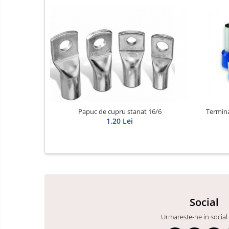
Transformatoare
MPR
Sigurante automate
Corpuri iluminat exterior
Corpuri iluminat interior
Proiectoare
Surse de iluminat
Termina
Papuc de cupru stanat 16/6
Tablou organizare santier
1,20 Lei
Metalice
Policarbonat
Diverse
Scule
Senzori
Social
Ventilatoare
Urmareste-ne in social