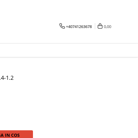
+40741263678
0,00
.4-1.2
A IN COS