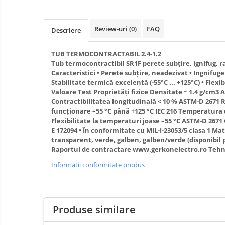
Distribuitoare
Prelungitoare
Review-uri
(0)
FAQ
Descriere
Role prelungitor
TUB TERMOCONTRACTABIL 2.4-1.2
Stechere
Tub termocontractibil SR1F perete subţire, ignifug, ra
Cuple
Caracteristici • Perete subţire, neadezivat • Ingnifuge
Stabilitate termică excelentă (-55°C ... +125°C) • Flexi
Multiprize
Valoare Test Proprietăţi fizice Densitate ~ 1.4 g/cm3 A
Contractibilitatea longitudinală < 10 % ASTM-D 2671 
Conector
funcţionare –55 °C până +125 °C IEC 216 Temperatura 
Prize
Flexibilitate la temperaturi joase –55 °C ASTM-D 2671
E 172094 • În conformitate cu MIL-I-23053/5 clasa 1 Mate
Stechere ( fise )
transparent, verde, galben, galben/verde (disponibil 
Raportul de contractare www.gerkonelectro.ro Tehno
Contactori
Informatii conformitate produs
Elemente de comanda si semnalizare
Relee
Separatoare de sarcina
Produse similare
Stabilizatoare