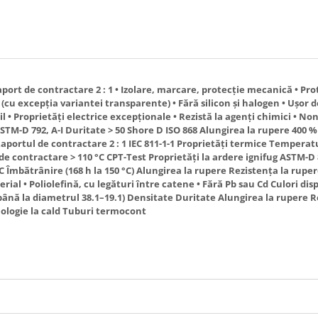
port de contractare 2 : 1 • Izolare, marcare, protecţie mecanică • Prot
 (cu excepţia variantei transparente) • Fără silicon şi halogen • Uşor d
bil • Proprietăţi electrice excepţionale • Rezistă la agenţi chimici • No
STM-D 792, A-I Duritate > 50 Shore D ISO 868 Alungirea la rupere 400 % 
Raportul de contractare 2 : 1 IEC 811-1-1 Proprietăţi termice Tempera
de contractare > 110 °C CPT-Test Proprietăţi la ardere ignifug ASTM-
 C Îmbătrânire (168 h la 150 °C) Alungirea la rupere Rezistenţa la rup
rial • Poliolefină, cu legături între catene • Fără Pb sau Cd Culori disp
până la diametrul 38.1–19.1) Densitate Duritate Alungirea la rupere R
logie la cald Tuburi termocont