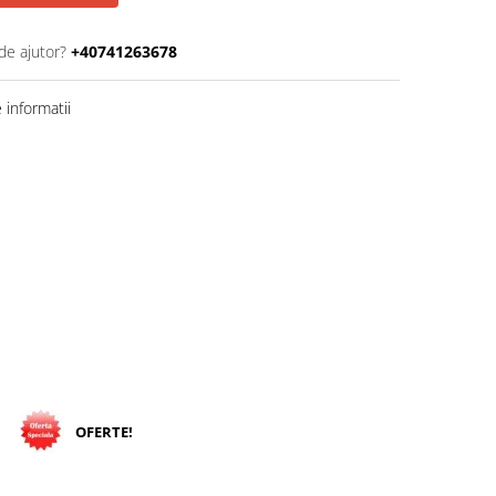
de ajutor?
+40741263678
informatii
OFERTE!