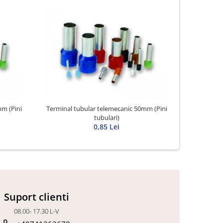
m (Pini
Terminal tubular telemecanic 50mm (Pini
Terminal t
tubulari)
0,85 Lei
Suport clienti
08.00- 17.30 L-V