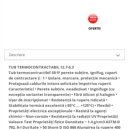
OFERTE!
Descriere
TUB TERMOCONTRACTABIL 12.7-6.3
Tub termocontractibil SR1F perete subţire, ignifug, raport
de contractare 2 : 1 • Izolare, marcare, protecţie mecanică •
Protejează cablurile intens solicitate împotriva ruperii
Caracteristici • Perete subţire, neadezivat • Ingnifuge (cu
excepţia variantei transparente) • Fără silicon şi halogen •
Uşor de inscripţionat • Rezistenţă la rupere ridicată •
Stabilitate termică excelentă (-55°C ... +125°C) • Flexibil •
Proprietăţi electrice excepţionale • Rezistă la agenţi
chimici • Non-coroziv • Rezistenţă la radiaţii UV Proprietăţi
Valoare Test Proprietăţi fizice Densitate ~ 1.4 g/cm3 ASTM-D
792, A-I Duritate > 50 Shore D ISO 868 Alungirea la rupere 400