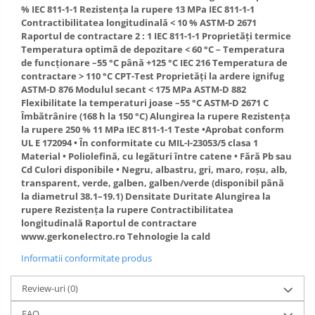
% IEC 811-1-1 Rezistenţa la rupere 13 MPa IEC 811-1-1
Contractibilitatea longitudinală < 10 % ASTM-D 2671
Raportul de contractare 2 : 1 IEC 811-1-1 Proprietăţi termice
Temperatura optimă de depozitare < 60 °C – Temperatura
de funcţionare –55 °C până +125 °C IEC 216 Temperatura de
contractare > 110 °C CPT-Test Proprietăţi la ardere ignifug
ASTM-D 876 Modulul secant < 175 MPa ASTM-D 882
Flexibilitate la temperaturi joase –55 °C ASTM-D 2671 C
Îmbătrânire (168 h la 150 °C) Alungirea la rupere Rezistenţa
la rupere 250 % 11 MPa IEC 811-1-1 Teste •Aprobat conform
UL E 172094 • În conformitate cu MIL-I-23053/5 clasa 1
Material • Poliolefină, cu legături între catene • Fără Pb sau
Cd Culori disponibile • Negru, albastru, gri, maro, roşu, alb,
transparent, verde, galben, galben/verde (disponibil până
la diametrul 38.1–19.1) Densitate Duritate Alungirea la
rupere Rezistenţa la rupere Contractibilitatea
longitudinală Raportul de contractare
www.gerkonelectro.ro Tehnologie la cald
Informatii conformitate produs
Review-uri
(0)
FAQ