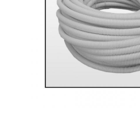
Rigid
Litat
Neopren
Siliconice
PRIZE SI INTRERUPATOARE
Accesorii prize / intrerupatoare
Aparataj Modular
Aparente
Clasice
ACCESORII INSTALATII ELECTRICE
Canal cablu metalic
Canal cablu PVC
Conectica
Doze
Elemente imbinare
Tuburi flexibile