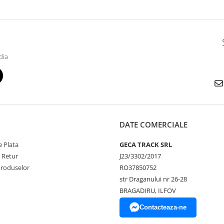
dia
DATE COMERCIALE
 Plata
GECA TRACK SRL
e Retur
J23/3302/2017
Produselor
RO37850752
str Draganului nr 26-28
BRAGADIRU, ILFOV
Contacteaza-ne