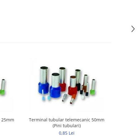
ic 25mm
Terminal tubular telemecanic 50mm
Terminal
(Pini tubulari)
0,85 Lei