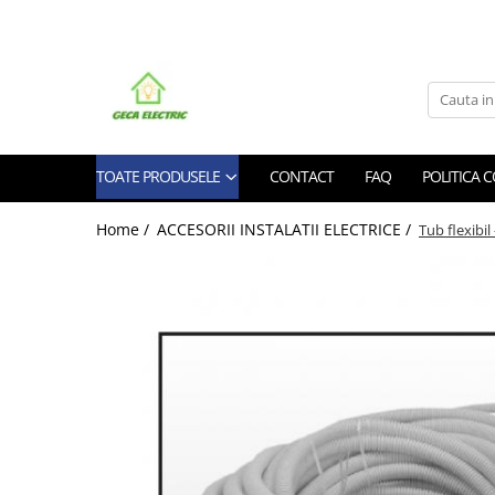
Toate Produsele
CABLURI SI CONDUCTORI
CABLURI
TOATE PRODUSELE
CONTACT
FAQ
POLITICA 
Energie
Flexibile
Home /
ACCESORII INSTALATII ELECTRICE /
Tub flexibil 
Siliconice
Date, telecomunicatii si telefonie
Alarma , incendii si securitate
Cablaje auto
Cablu solar
Coaxiale
Neopren
Rezistente la foc
CONDUCTORI