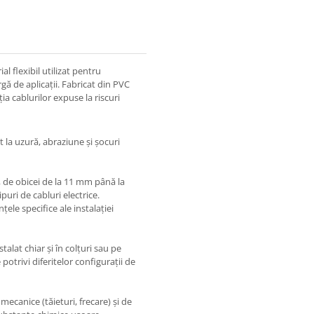
l flexibil utilizat pentru
rgă de aplicații. Fabricat din PVC
ia cablurilor expuse la riscuri
t la uzură, abraziune și șocuri
, de obicei de la 11 mm până la
puri de cabluri electrice.
țele specifice ale instalației
stalat chiar și în colțuri sau pe
 potrivi diferitelor configurații de
mecanice (tăieturi, frecare) și de