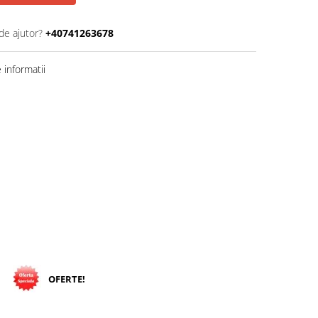
de ajutor?
+40741263678
informatii
OFERTE!