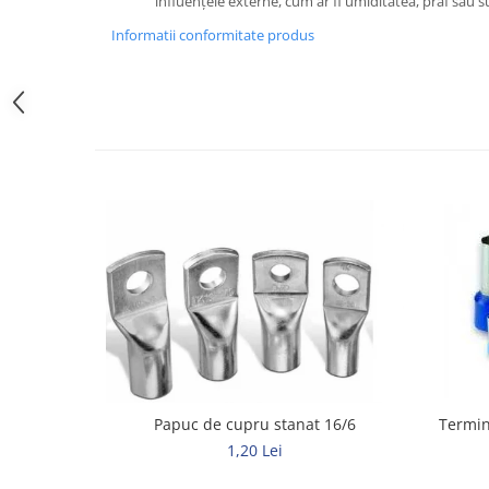
influențele externe, cum ar fi umiditatea, praf sau 
Elemente de comanda si semnalizare
Informatii conformitate produs
Relee
Separatoare de sarcina
Stabilizatoare
Transformatoare
SIGURANTE AUTOMATE
MPR
Sigurante automate
CORPURI SI SURSE DE ILUMINAT
Corpuri iluminat exterior
Corpuri iluminat interior
Proiectoare
Surse de iluminat
Papuc de cupru stanat 16/6
Termin
1,20 Lei
TABLOURI SI ACCESORII
Tablou organizare santier