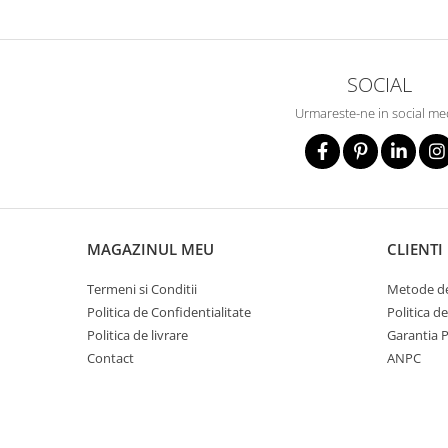
Metalice
Policarbonat
SOCIAL
MATERIALE ELECTRICE DIVERSE
Diverse
Urmareste-ne in social me
Scule
Senzori
Ventilatoare
MAGAZINUL MEU
CLIENTI
Termeni si Conditii
Metode de
Politica de Confidentialitate
Politica d
Politica de livrare
Garantia 
Contact
ANPC