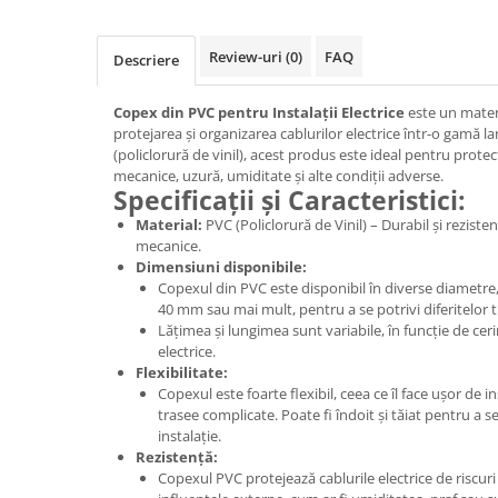
Tuburi rigide
Review-uri
(0)
FAQ
Descriere
PRELUNGITOARE
Distribuitoare
Copex din PVC pentru Instalații Electrice
este un materia
Prelungitoare
protejarea și organizarea cablurilor electrice într-o gamă la
(policlorură de vinil), acest produs este ideal pentru protecț
Role prelungitor
mecanice, uzură, umiditate și alte condiții adverse.
Specificații și Caracteristici:
MULTIPRIZE, STECHERE, CUPLE
Stechere
Material:
PVC (Policlorură de Vinil) – Durabil și rezisten
mecanice.
Cuple
Dimensiuni disponibile:
Copexul din PVC este disponibil în diverse diametre
Multiprize
40 mm sau mai mult, pentru a se potrivi diferitelor ti
PRIZE SI FISE INDUSTRIALE
Lățimea și lungimea sunt variabile, în funcție de cerin
electrice.
Conector
Flexibilitate:
Prize
Copexul este foarte flexibil, ceea ce îl face ușor de in
trasee complicate. Poate fi îndoit și tăiat pentru a se
Stechere ( fise )
instalație.
Rezistență:
AUTOMATIZARI, PROTECTII SI COMANDA
Copexul PVC protejează cablurile electrice de riscuri 
Contactori