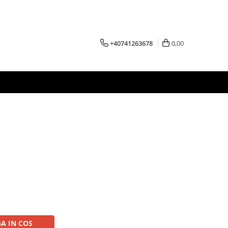
+40741263678
0,00
A IN COS