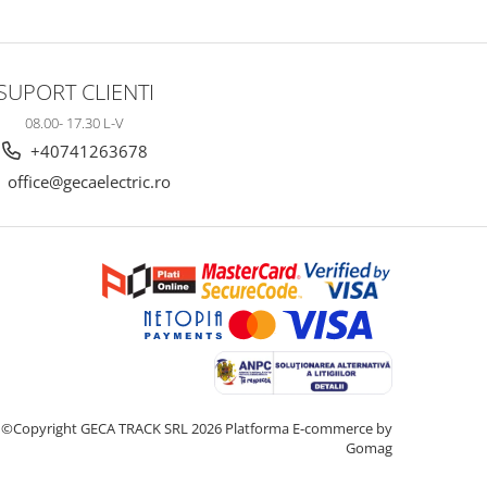
SUPORT CLIENTI
08.00- 17.30 L-V
+40741263678
office@gecaelectric.ro
©Copyright GECA TRACK SRL 2026
Platforma E-commerce by
Gomag