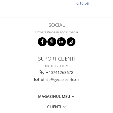
tubulari)
0,16 Lei
SOCIAL
Urmareste-ne in social media
SUPORT CLIENTI
08.00- 17.30 L-V
+40741263678
office@gecaelectric.ro
MAGAZINUL MEU
CLIENTI