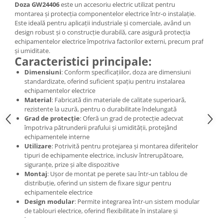
Doza GW24406
este un accesoriu electric utilizat pentru
montarea și protecția componentelor electrice într-o instalație.
Este ideală pentru aplicații industriale și comerciale, având un
design robust și o construcție durabilă, care asigură protecția
echipamentelor electrice împotriva factorilor externi, precum praf
și umiditate.
Caracteristici principale:
Dimensiuni
: Conform specificațiilor, doza are dimensiuni
standardizate, oferind suficient spațiu pentru instalarea
echipamentelor electrice
Material
: Fabricată din materiale de calitate superioară,
rezistente la uzură, pentru o durabilitate îndelungată
Grad de protecție
: Oferă un grad de protecție adecvat
împotriva pătrunderii prafului și umidității, protejând
echipamentele interne
Utilizare
: Potrivită pentru protejarea și montarea diferitelor
tipuri de echipamente electrice, inclusiv întrerupătoare,
siguranțe, prize și alte dispozitive
Montaj
: Ușor de montat pe perete sau într-un tablou de
distribuție, oferind un sistem de fixare sigur pentru
echipamentele electrice
Design modular
: Permite integrarea într-un sistem modular
de tablouri electrice, oferind flexibilitate în instalare și