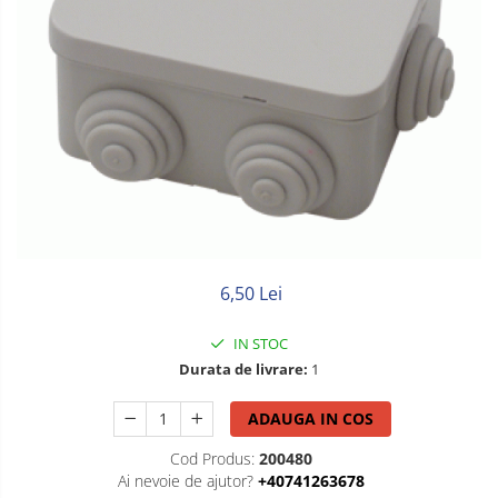
Litat
Neopren
Siliconice
6,50 Lei
IN STOC
Durata de livrare:
1
ADAUGA IN COS
Cod Produs:
200480
Ai nevoie de ajutor?
+40741263678