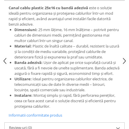
Canal cablu plastic 25x16 cu bandă adezivă
este o soluție
ideală pentru organizarea și protejarea cablurilor într-un mod
rapid și eficient, având avantajul unei instalări facile datorită
benzii adezive.
Dimensiuni:
25 mm lățime, 16 mm înălțime – potrivit pentru
cabluri de dimensiuni medii, permițând gestionarea mai
multor cabluri într-un singur canal.
Material:
Plastic de înaltă calitate – durabil, rezistent la uzură
și la condiții de mediu variabile, protejând cablurile de
deteriorare fizică și expunerea la praf sau umiditate.
Banda adezivă:
Ușor de aplicat pe orice suprafață curată și
uscată, fără a fi nevoie de unelte suplimentare. Banda adezivă
asigură o fixare rapidă și sigură, economisind timp și efort.
Utilizare:
Ideal pentru organizarea cablurilor electrice, de
telecomunicații sau de date în diverse medii – birouri,
locuințe, spații comerciale sau industriale.
Instalare:
Montaj simplu și rapid, fără perforarea pereților,
ceea ce face acest canal o soluție discretă și eficientă pentru
protejarea cablurilor.
Informatii conformitate produs
Review-uri
(0)