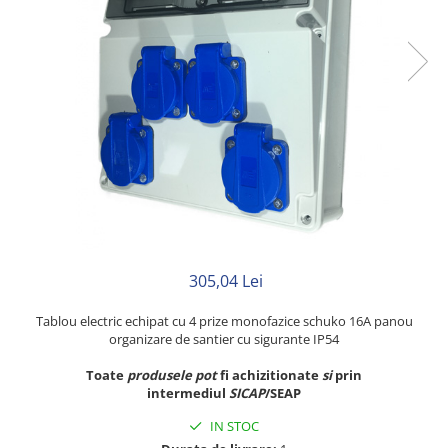
Rigid
Litat
Neopren
Siliconice
PRIZE SI INTRERUPATOARE
Accesorii prize / intrerupatoare
Aparataj Modular
Aparente
Clasice
ACCESORII INSTALATII ELECTRICE
305,04 Lei
Canal cablu metalic
Canal cablu PVC
Tablou electric echipat cu 4 prize monofazice schuko 16A panou
organizare de santier cu sigurante IP54
Conectica
Toate
produsele
pot
fi achizitionate
si
prin
Doze
intermediul
SICAP
/SEAP
Elemente imbinare
IN STOC
Tuburi flexibile