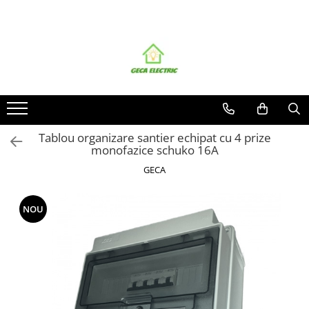
Toate Produsele
CABLURI SI CONDUCTORI
CABLURI
Energie
Flexibile
Tablou organizare santier echipat cu 4 prize
monofazice schuko 16A
Siliconice
Date, telecomunicatii si telefonie
GECA
Alarma , incendii si securitate
Cablaje auto
NOU
Cablu solar
Coaxiale
Neopren
Rezistente la foc
CONDUCTORI