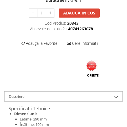
Durata de livrare:
1
Tuburi rigide
ADAUGA IN COS
PRELUNGITOARE
Cod Produs:
20343
Distribuitoare
Ai nevoie de ajutor?
+40741263678
Prelungitoare
Role prelungitor
Adauga la Favorite
Cere informatii
MULTIPRIZE, STECHERE, CUPLE
Stechere
Cuple
Multiprize
OFERTE!
PRIZE SI FISE INDUSTRIALE
Conector
Descriere
Prize
Specificații Tehnice
Stechere ( fise )
Dimensiuni:
AUTOMATIZARI, PROTECTII SI COMANDA
Lățime: 290 mm
Contactori
Înălțime: 190 mm