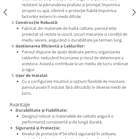
rezistent la pătrunderea prafului și protejat împotriva
Metalice
stropirii cu apă, oferind o protecție fiabilă împotriva
factorilor externi în medii dificile.
Policarbonat
Construcție Robustă:
MATERIALE ELECTRICE DIVERSE
Fabricat din materiale de înaltă calitate, panoul este
proiectat să reziste la uzură, șocuri mecanice și condiții de
Diverse
mediu severe, asigurând o durabilitate pe termen lung.
Scule
Gestionarea Eficientă a Cablurilor:
Panoul dispune de spații dedicate pentru organizarea
Senzori
cablurilor, reducând încurcarea și riscul de deteriorare a
Ventilatoare
acestora. Aceasta contribuie la un mediu de lucru ordonat
și sigur.
Ușor de Instalal:
Cu o configurare intuitivă și opțiuni flexibile de montare,
panoul poate fi instalat fără dificultăți în diverse medii de
lucru.
Avantaje
Durabilitate și Fiabilitate:
Designul robust și materialele de calitate asigură o
performanță consistentă și de lungă durată.
Siguranță și Protecție:
Nivelul de protecție IP54 oferă siguranță în utilizare,