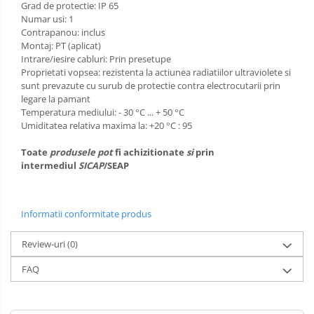
Grad de protectie: IP 65
Numar usi: 1
Contrapanou: inclus
Montaj: PT (aplicat)
Intrare/iesire cabluri: Prin presetupe
Proprietati vopsea: rezistenta la actiunea radiatiilor ultraviolete si
sunt prevazute cu surub de protectie contra electrocutarii prin
legare la pamant
Temperatura mediului: - 30 °C ... + 50 °C
Umiditatea relativa maxima la: +20 °C : 95
Toate
produsele
pot
fi achizitionate
si
prin
intermediul
SICAP
/SEAP
Informatii conformitate produs
Review-uri
(0)
FAQ