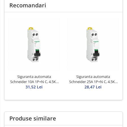
Recomandari
Siguranta automata
Siguranta automata
Schneider 10A 1P+N C, 4.5KA
Schneider 25A 1P+N C, 4.5KA
31,52 Lei
1MW
28,47 Lei
1MW
Produse similare